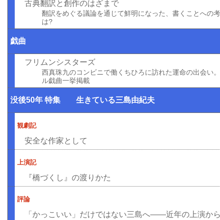
古典翻訳と創作のはざまで
翻訳をめぐる議論を通じて鮮明になった、書くことへの
は?
戯曲
フリムンシスターズ
西真珠九のコンビニで働くちひろに訪れた運命の出会い
ル戯曲一挙掲載
没後50年 特集 生きている三島由紀夫
観劇記
安全な作家として
上演記
『橋づくし』の渡りかた
評論
「かっこいい」だけではない三島へ――近年の上演か