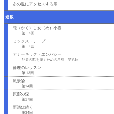
あの世にアクセスする扉
連載
隠（かく）し女（め）小春
第 4回
ミックス・テープ
第 4回
アナーキック・エンパシー
他者の靴を履くための考察 第八回
倫理のレッスン
第 13回
風景論
第14回
原郷の森
第17回
雨滴は続く
第34回