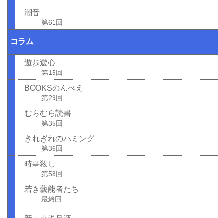
潮音
第61回
コラム
遊歩遊心
第15回
BOOKSのんべえ
第29回
むらむら読書
第35回
きれぎれのハミング
第36回
時事殺し
第58回
若き藝能者たち
最終回