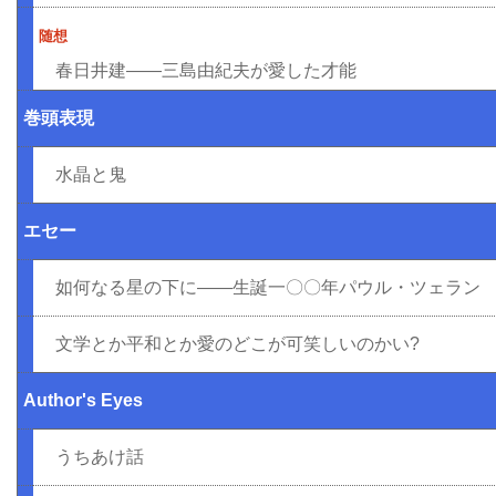
随想
春日井建――三島由紀夫が愛した才能
巻頭表現
水晶と鬼
エセー
如何なる星の下に――生誕一〇〇年パウル・ツェラン
文学とか平和とか愛のどこが可笑しいのかい?
Author's Eyes
うちあけ話