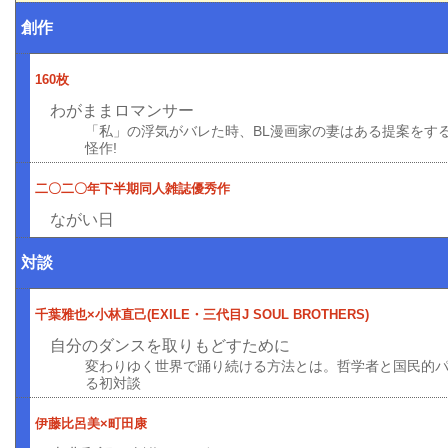
創作
160枚
わがままロマンサー
「私」の浮気がバレた時、BL漫画家の妻はある提案をす
怪作!
二〇二〇年下半期同人雑誌優秀作
ながい日
対談
千葉雅也×小林直己(EXILE・三代目J SOUL BROTHERS)
自分のダンスを取りもどすために
変わりゆく世界で踊り続ける方法とは。哲学者と国民的
る初対談
伊藤比呂美×町田康