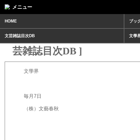
メニュー
HOME
ブッ
文学界 2020年 12月号 [ 文
文芸雑誌目次DB
文學
芸雑誌目次DB ]
文學界
毎月7日
（株）文藝春秋