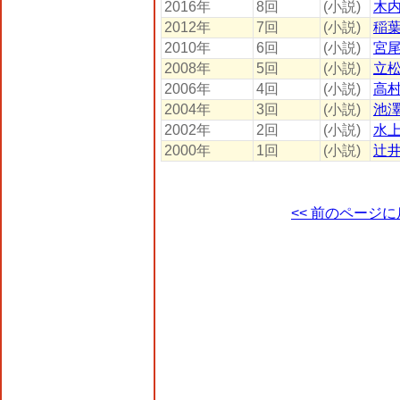
2016年
8回
(小説)
木
2012年
7回
(小説)
稲
2010年
6回
(小説)
宮
2008年
5回
(小説)
立
2006年
4回
(小説)
高
2004年
3回
(小説)
池
2002年
2回
(小説)
水
2000年
1回
(小説)
辻
<< 前のページ