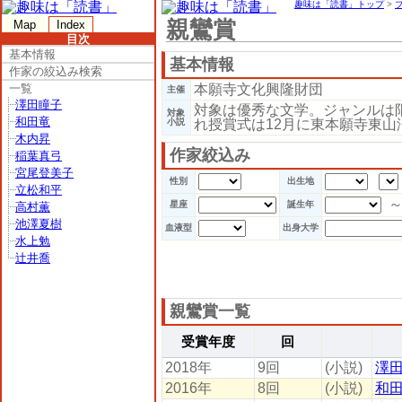
趣味は「読書」トップ
>
親鸞賞
Map
Index
目次
基本情報
基本情報
作家の絞込み検索
一覧
本願寺文化興隆財団
主催
澤田瞳子
対象は優秀な文学。ジャンルは限
対象
和田竜
小説
れ授賞式は12月に東本願寺東山
木内昇
作家絞込み
稲葉真弓
宮尾登美子
性別
出生地
立松和平
星座
誕生年
高村薫
池澤夏樹
血液型
出身大学
水上勉
辻井喬
親鸞賞一覧
受賞年度
回
2018年
9回
(小説)
澤
2016年
8回
(小説)
和