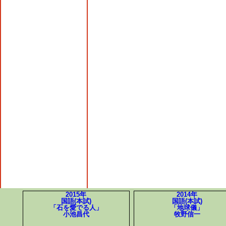
2015年
2014年
国語(本試)
国語(本試)
「石を愛でる人」
「地球儀」
小池昌代
牧野信一