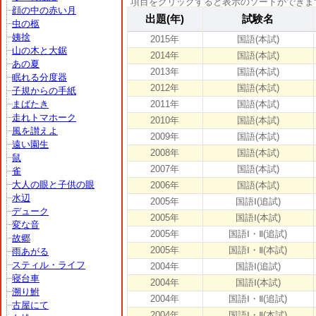
項目をクリックすると表示のソートができま
顔の中の赤い月
出題(年)
試験名
虫の柩
姨捨
2015年
国語(本試)
山の木と大鋸
2014年
国語(本試)
あの夏
2013年
国語(本試)
眠れる分度器
2012年
国語(本試)
子規からの手紙
まばたき
2011年
国語(本試)
走れトマホーク
2010年
国語(本試)
風を讃えよ
2009年
国語(本試)
遠い園生
2008年
国語(本試)
鼠
2007年
国語(本試)
雀
大人の眼と子供の眼
2006年
国語(本試)
水辺
2005年
国語Ⅰ(追試)
デューク
2005年
国語Ⅰ(本試)
変な音
2005年
国語Ⅰ・Ⅱ(追試)
故郷
2005年
国語Ⅰ・Ⅱ(本試)
雨あがる
スティル・ライフ
2004年
国語Ⅰ(追試)
寝台車
2004年
国語Ⅰ(本試)
溯り鮒
2004年
国語Ⅰ・Ⅱ(追試)
古屋にて
2004年
国語Ⅰ・Ⅱ(本試)