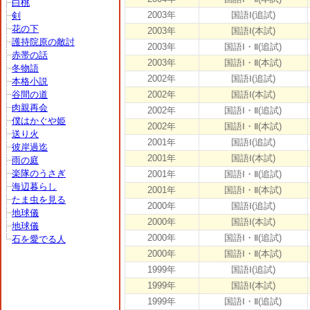
白桃
2003年
国語Ⅰ(追試)
剣
花の下
2003年
国語Ⅰ(本試)
護持院原の敵討
2003年
国語Ⅰ・Ⅱ(追試)
赤帯の話
2003年
国語Ⅰ・Ⅱ(本試)
冬物語
2002年
国語Ⅰ(追試)
本格小説
谷間の道
2002年
国語Ⅰ(本試)
肉親再会
2002年
国語Ⅰ・Ⅱ(追試)
僕はかぐや姫
2002年
国語Ⅰ・Ⅱ(本試)
送り火
2001年
国語Ⅰ(追試)
彼岸過迄
2001年
国語Ⅰ(本試)
雨の庭
楽隊のうさぎ
2001年
国語Ⅰ・Ⅱ(追試)
海辺暮らし
2001年
国語Ⅰ・Ⅱ(本試)
たま虫を見る
2000年
国語Ⅰ(追試)
地球儀
2000年
国語Ⅰ(本試)
地球儀
2000年
国語Ⅰ・Ⅱ(追試)
石を愛でる人
2000年
国語Ⅰ・Ⅱ(本試)
1999年
国語Ⅰ(追試)
1999年
国語Ⅰ(本試)
1999年
国語Ⅰ・Ⅱ(追試)