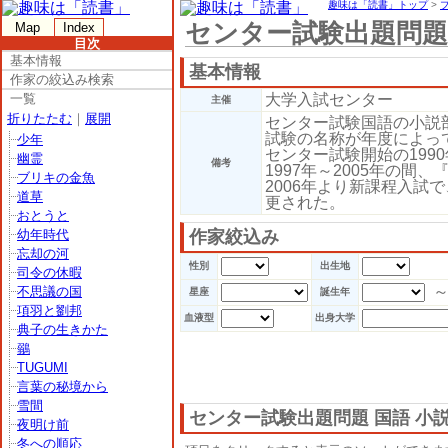
趣味は「読書」トップ
>
センター試験出題問題
Map
Index
目次
基本情報
基本情報
作家の絞込み検索
一覧
大学入試センター
主催
折りたたむ
｜
展開
センター試験国語の小説
試験の名称が年度によっ
少年
センター試験開始の1990
幽霊
備考
1997年～2005年の間
ブリキの金魚
2006年より新課程入試
道草
更された。
おとうと
幼年時代
作家絞込み
忘却の河
性別
出生地
司令の休暇
不思議の国
星座
誕生年
項羽と劉邦
血液型
出身大学
典子の生きかた
鶸
TUGUMI
言葉の秘境から
雪間
センター試験出題問題 国語 小
夜明け前
冬への順応