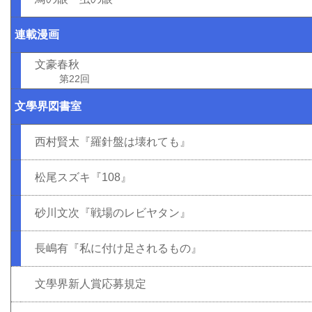
連載漫画
文豪春秋
第22回
文學界図書室
西村賢太『羅針盤は壊れても』
松尾スズキ『108』
砂川文次『戦場のレビヤタン』
長嶋有『私に付け足されるもの』
文學界新人賞応募規定