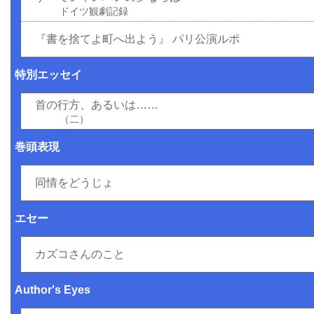
ドイツ観劇記録
『書を捨てよ町へ出よう』 パリ公演ルポ
特別エッセイ
首の行方、あるいは……
（二）
巻頭表現
同情をどうじょ
エセー
カズコさんのこと
Author's Eyes