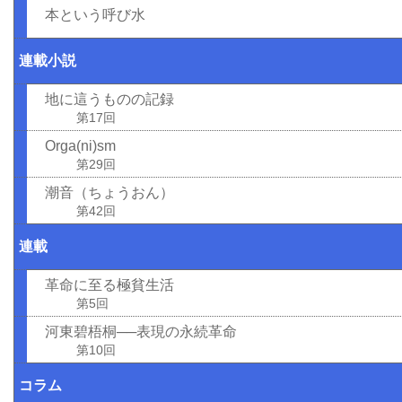
本という呼び水
連載小説
地に這うものの記録
第17回
Orga(ni)sm
第29回
潮音（ちょうおん）
第42回
連載
革命に至る極貧生活
第5回
河東碧梧桐──表現の永続革命
第10回
コラム