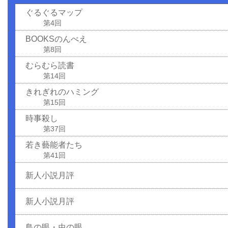
ぐるぐるマップ
第4回
BOOKSのんべえ
第8回
むらむら読書
第14回
きれぎれのハミング
第15回
時事殺し
第37回
若き藝能者たち
第41回
新人小説月評
新人小説月評
鳥の眼・虫の眼