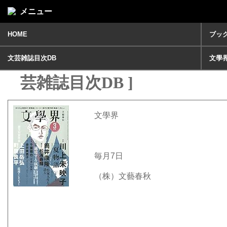
メニュー
HOME
ブッ
文学界 2019年 3月号 [ 文
文芸雑誌目次DB
文學
芸雑誌目次DB ]
文學界
毎月7日
（株）文藝春秋