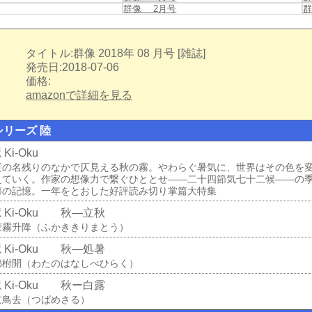
群像 2月号
群
タイトル:群像 2018年 08 月号 [雑誌]
発売日:2018-07-06
価格:
amazonで詳細を見る
リーズ 陸
Ki-Oku
夏の名残りのなかで仄見える秋の霧。やわらぐ暑気に、世界はその色を
えていく。作家の想像力で繋ぐひととせ――二十四節気七十二候――の
節の記憶。一年をとおした好評読み切り掌篇大特集
 Ki-Oku 秋―立秋
蒙霧升降（ふかききりまとう）
 Ki-Oku 秋―処暑
綿柎開（わたのはなしべひらく）
 Ki-Oku 秋ー白露
玄鳥去（つばめさる）