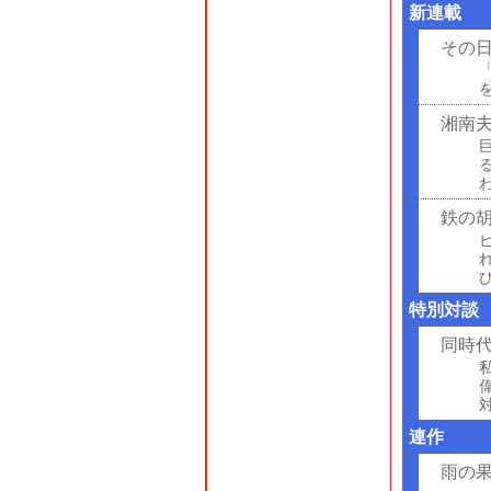
新連載
その
湘南
鉄の
特別対談
同時
連作
雨の