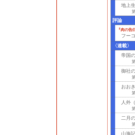
地上
評論
『肉の告
フー
〈連載〉
帝国
御社
おお
人外
二月
第
山海