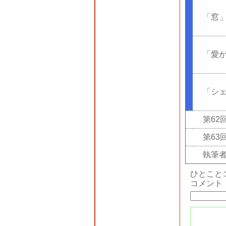
「窓
「愛
「シ
第62
第63
執筆
ひとこと
コメント