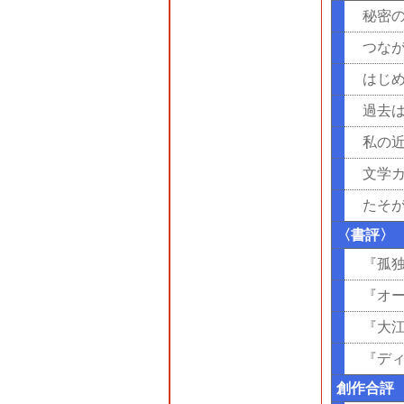
秘密
つな
はじ
過去
私の
文学
たそ
〈書評〉
『孤
『オ
『大
『デ
創作合評