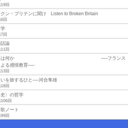
19回
ン・ブリテンに聞け Listen to Broken Britain
第6回
マ学
第7回
神話論
11回
間とは何か ──フランス
による感情教育──
13回
しいを旅するひと──河合隼雄
18回
界史〉の哲学
106回
短歌ノート
99回