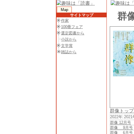
Map
群像
サイトマップ
作家
100冊フェア
選定図書から
小説から
文学賞
雑誌から
群像トップ
2022年
2021
群像 12月号
群像 9月号
群像 6月号