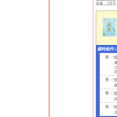
群像 3月号
歳時創作シ
季・憶 
季・憶
季・憶
季・憶