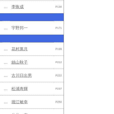
…
李恢成
P130
…
宇野邦一
P171
…
花村萬月
P198
…
絲山秋子
P212
…
古川日出男
P222
…
松浦寿輝
P237
…
堀江敏幸
P250