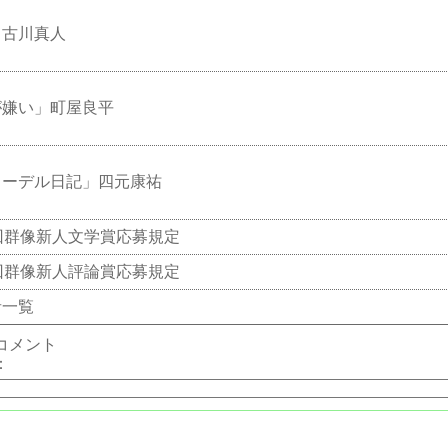
」古川真人
が嫌い」町屋良平
ェーデル日記」四元康祐
回群像新人文学賞応募規定
回群像新人評論賞応募規定
者一覧
コメント
：