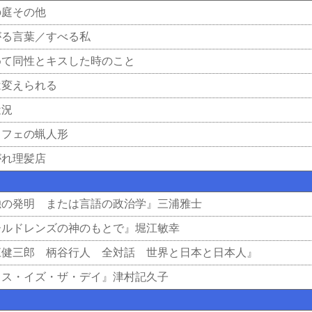
の庭その他
がる言葉／すべる私
めて同性とキスした時のこと
は変えられる
近況
カフェの蝋人形
がれ理髪店
独の発明 または言語の政治学』三浦雅士
ールドレンズの神のもとで』堀江敏幸
江健三郎 柄谷行人 全対話 世界と日本と日本人』
ィス・イズ・ザ・デイ』津村記久子