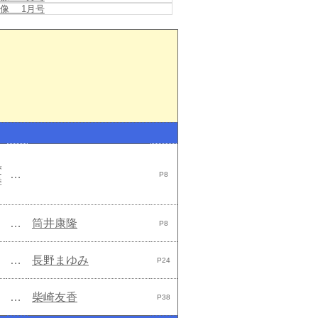
像 1月号
変
…
P8
季
…
筒井康隆
P8
…
長野まゆみ
P24
…
柴崎友香
P38