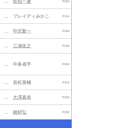
…
佐伯一麦
P260
…
ブレイディみかこ
P114
…
中沢新一
P269
…
三浦佑之
P288
…
中条省平
P304
…
若松英輔
P316
…
大澤真幸
P330
…
穂村弘
P283