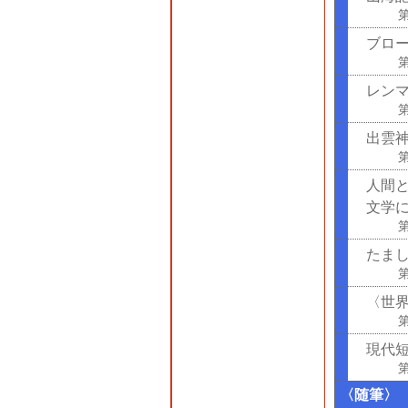
第
ブローク
レン
出雲
第
人
文学
第
たま
第
〈世
第
現代
第
〈随筆〉