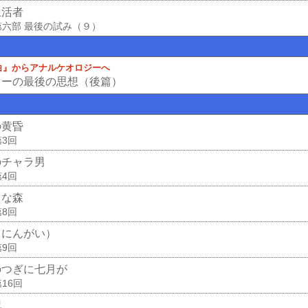
生活者
第六部 最後の試み（９）
白』からアナルケオロジーへ
コーの最後の思想（後篇）
の黄昏
第3回
のチャラ男
第4回
きな森
第8回
（にんがい）
第9回
のつぎに七月が
16回
記