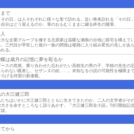
日まで
「その日」は人それぞれに様々な形で訪れる。近い将来訪れる「その日
を自分はどう迎えるのか。筆のおもむくままに綴る終生の随筆。
夫人
巨大な企業グループを擁する北原家は温暖な湘南の台地に邸宅を構えて
る。三代目が早世した後の一族の関係は複雑に入り組み変化の兆しがあ
われる。
胡蝶は歳月の記憶に夢を彫るか
ピースの危篤、乗り合わせた忘れがたい高校生の男の子、学校の先生の
れられない眼差し、セザンヌの絵……。未知なる小説の可能性を極限ま
ひろげる待望の新連載。
代の大江健三郎
私たちはいかに大江健三郎とともに生きてきたのか。二人の文学者がそ
偉大さを余すところなく語りあかす。『大江健三郎全小説』刊行開始記
対談。
果てから