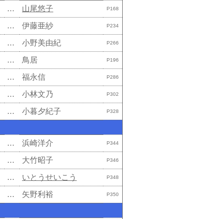
…
山尾悠子
P168
…
伊藤亜紗
P234
…
小野美由紀
P266
…
鳥居
P196
…
福永信
P286
…
小林文乃
P302
…
小暮夕紀子
P328
…
浜崎洋介
P344
…
大竹昭子
P346
…
いとうせいこう
P348
…
矢野利裕
P350