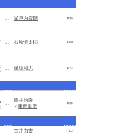
…
瀬戸内寂聴
P50
」
い
…
石原慎太郎
P60
ら
忘
…
保坂和志
P74
で
筒井康隆
の
…
P88
蓮實重彦
念
Ｘ
…
古井由吉
P117