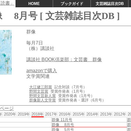
HOME
ブックガイド
文芸雑誌目次DB
 8月号 [ 文芸雑誌目次DB ]
群像
毎月7日
（株）講談社
講談社 BOOK倶楽部：文芸書 群像
amazonで購入
文学賞関連
大江健三郎賞
記念対談（7月号）
野間文芸賞
受賞作発表（1月号）
野間文芸新人賞
受賞作発表（1月号）
群像新人文学賞
受賞作発表・選評（6月号）
ページ
年
2020年
2019年
2018年
2017年
2016年
2015年
2014年
2013年
2012年
2
群像 11月号
群
群像 8月号
群
群像 5月号
群