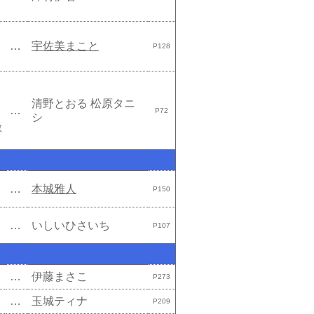
…
宇佐美まこと
P128
清野とおる
松原タニ
…
P72
シ
敬
…
本城雅人
P150
…
いしいひさいち
P107
…
伊藤まさこ
P273
…
玉城ティナ
P209