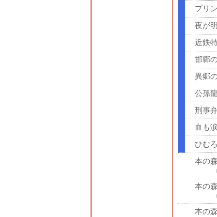
プリ
夜が
近鉄
邯鄲
異郷
公孫
刑事
血も
ひむ
本の
本の
本の