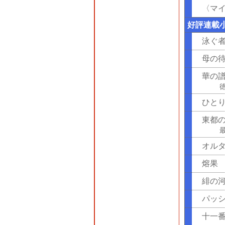
〈マ
好評連載
泳ぐ
母の
華の
ひと
東都
オル
熔果
緋の
パッ
十一