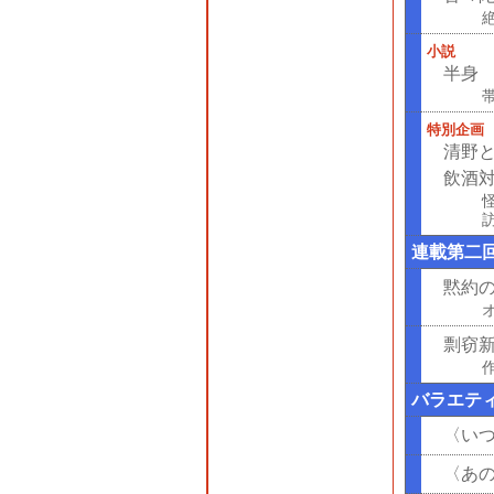
小説
半身
特別企画
清野
飲酒
連載第二
黙約
剽窃
バラエテ
〈い
〈あ