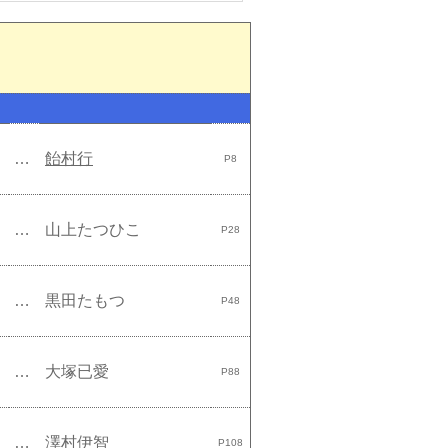
…
飴村行
P8
…
山上たつひこ
P28
…
黒田たもつ
P48
…
大塚已愛
P88
…
澤村伊智
P108