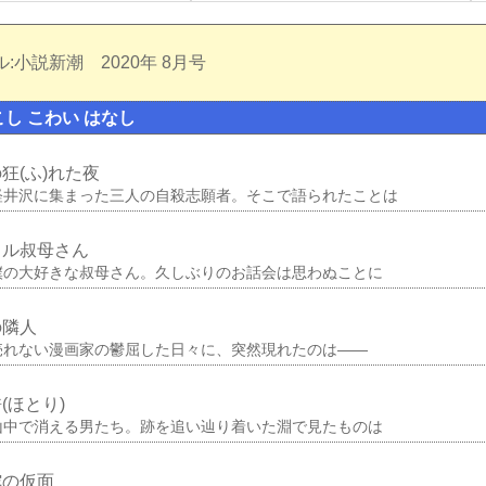
:小説新潮 2020年 8月号
し こわい はなし
狂(ふ)れた夜
軽井沢に集まった三人の自殺志願者。そこで語られたことは
ロル叔母さん
僕の大好きな叔母さん。久しぶりのお話会は思わぬことに
の隣人
売れない漫画家の鬱屈した日々に、突然現れたのは――
(ほとり)
山中で消える男たち。跡を追い辿り着いた淵で見たものは
陀の仮面