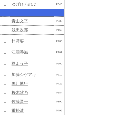
…
ゆげひろのぶ
P343
…
青山文平
P230
…
浅田次郎
P458
…
梓澤要
P288
…
江國香織
P202
…
梶よう子
P260
…
加藤シゲアキ
P210
…
黒川博行
P426
…
桜木紫乃
P184
…
佐藤賢一
P390
…
重松清
P492