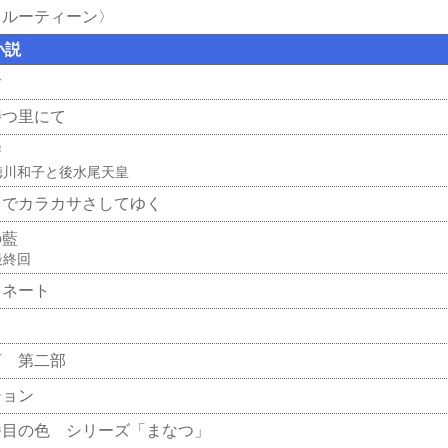
イルーティーン〉
小説
者
待つ里にて
譜
徳川和子と後水尾天皇
りでカラカサさしてゆく
の藍
最終回
タネート
河 第二部
ション
番目の色 シリーズ「まなつ」