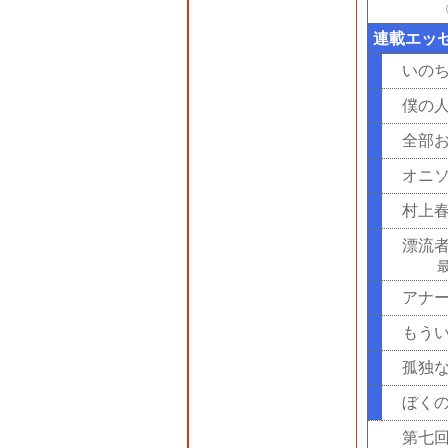
連載エッ
いの
僕の
全部
オニ
村上
漂流
アナ
もう
孤独
ぼく
第七