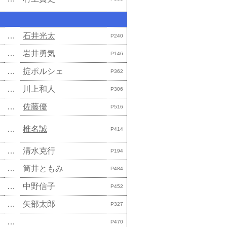
…
石井光太
P240
…
岩井勇気
P146
…
掟ポルシェ
P362
…
川上和人
P306
…
佐藤優
P516
…
椎名誠
P414
…
清水克行
P194
…
筒井ともみ
P484
…
中野信子
P452
…
矢部太郎
P327
…
P470