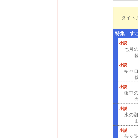
タイトル
特集 すこ
小説
七月の
小説
キャ
小説
夜中
小説
水の滸
小説
苦々