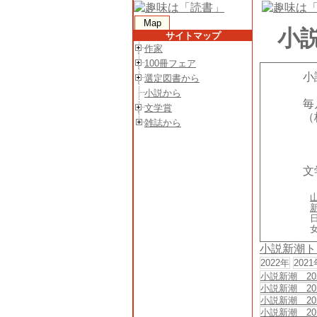
Map
小説
サイトマップ
作家
100冊フェア
小
選定図書から
小説から
毎
文学賞
（
雑誌から
文
小説新潮ト
2022年
2021
小説新潮 20
小説新潮 20
小説新潮 20
小説新潮 20