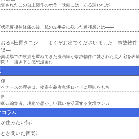
絶賛されたこの自主製作のホラー映画には、ある謂われが
帯状疱疹後神経痛の後、私の左半身に残った違和感とは――
とおる×松原タニシ よくぞお出でくださいました―事故物件
対談―
怪異現場での飲酒を重ねてきた漫画家が事故物件に愛された芸人宅を表
訪問！ 描き下し感想漫画付
回
の傷
オペナースの理央は、秘密主義者鬼塚ロイドに興味をもち
新潮
作家vs編集者。凄絶で愚かしい戦いを活写する文壇マンガ
ィコラム
つか住みたい街〉
のとき聞いた音楽〉