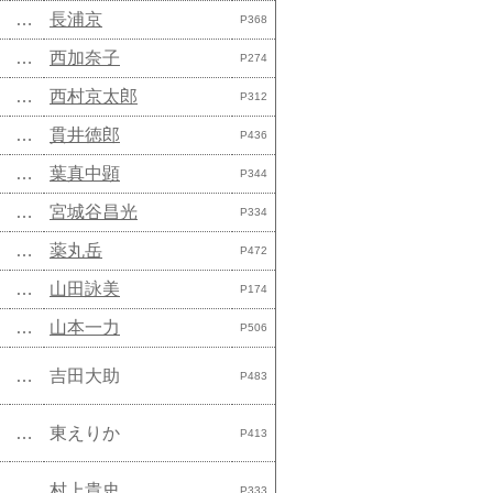
…
長浦京
P368
…
西加奈子
P274
…
西村京太郎
P312
…
貫井徳郎
P436
…
葉真中顕
P344
…
宮城谷昌光
P334
…
薬丸岳
P472
…
山田詠美
P174
…
山本一力
P506
…
吉田大助
P483
…
東えりか
P413
…
村上貴史
P333