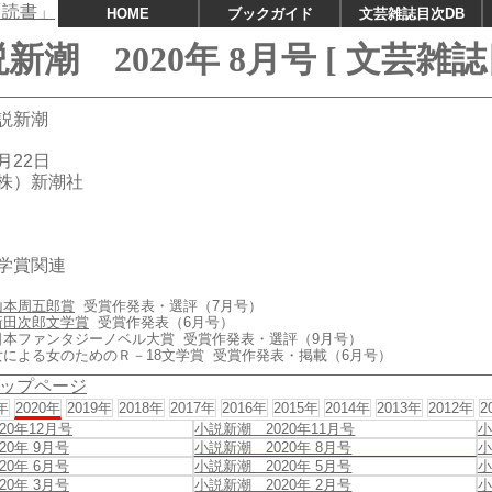
HOME
ブックガイド
文芸雑誌目次DB
新潮 2020年 8月号 [ 文芸雑誌
説新潮
月22日
株）新潮社
学賞関連
山本周五郎賞
受賞作発表・選評（7月号）
新田次郎文学賞
受賞作発表（6月号）
日本ファンタジーノベル大賞 受賞作発表・選評（9月号）
女による女のためのＲ－18文学賞 受賞作発表・掲載（6月号）
ップページ
年
2020年
2019年
2018年
2017年
2016年
2015年
2014年
2013年
2012年
2
20年12月号
小説新潮 2020年11月号
小
20年 9月号
小説新潮 2020年 8月号
小
20年 6月号
小説新潮 2020年 5月号
小
20年 3月号
小説新潮 2020年 2月号
小