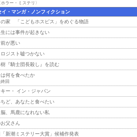
〈ホラー・ミステリ〉
セイ・マンガ・ノンフィクション
ちの家 「こどもホスピス」をめぐる物語
人生には事件が起きない
お前が悪い
ソロジスト嘘つかない
春樹『騎士団長殺し』を読む
者は何を食べたか
最終回
ーキー・ イン・ジャパン
いちど、あなたと食べたい
な脳、馬鹿になれない私
のお父さん
回「新潮ミステリー大賞」候補作発表