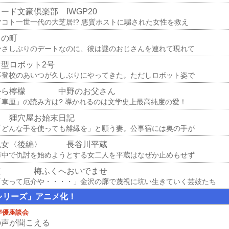
ード文豪倶楽部 IWGP20
マコト一世一代の大芝居!? 悪質ホストに騙された女性を救え
中の町
ひさしぶりのデートなのに、彼は謎のおじさんを連れて現れて
マ型ロボット2号
不登校のあいつが久しぶりにやってきた。ただしロボット姿で
から檸檬 中野のお父さん
「車厘」の読み方は? 導かれるのは文学史上最高純度の愛！
 狸穴屋お始末日記
「どんな手を使っても離縁を」と願う妻。公事宿には奥の手が
鬼女〈後編〉 長谷川平蔵
市中で仇討を始めようとする女二人を平蔵はなぜか止めもせず
道 梅ふくへおいでませ
「女って厄介や・・・・」金沢の廓で蔑視に坑い生きていく芸妓たち
シリーズ」アニメ化！
声優座談会
の声が聞こえる