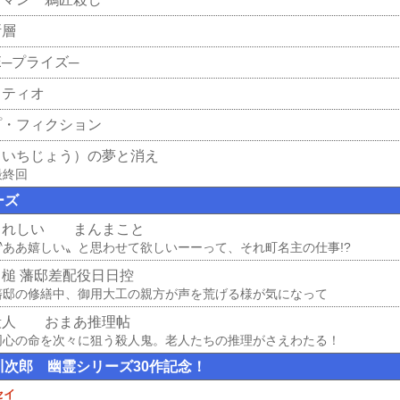
断層
ZE─プライズ─
ラティオ
プ・フィクション
（いちじょう）の夢と消え
最終回
ーズ
うれしい まんまこと
〝ああ嬉しい〟と思わせて欲しいーーって、それ町名主の仕事!?
る槌 藩邸差配役日日控
藩邸の修繕中、御用大工の親方が声を荒げる様が気になって
殺人 おまあ推理帖
同心の命を次々に狙う殺人鬼。老人たちの推理がさえわたる！
川次郎 幽霊シリーズ30作記念！
セイ