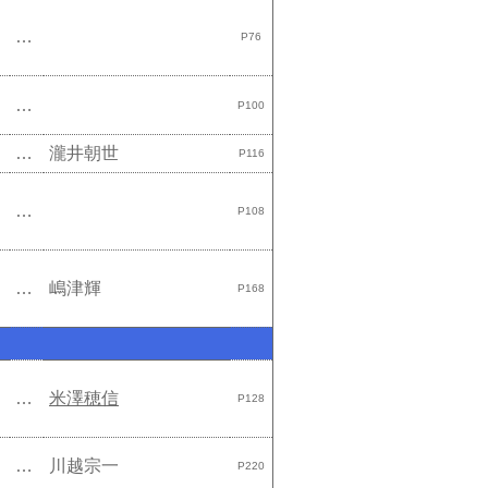
…
P76
…
P100
…
瀧井朝世
P116
…
P108
…
嶋津輝
P168
…
米澤穂信
P128
…
川越宗一
P220