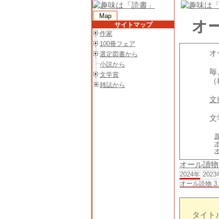
Map
オー
サイトマップ
作家
100冊フェア
オ
選定図書から
小説から
毎
文学賞
（
雑誌から
文
文
オール讀物
2024年
2023
オール読物 3
タイトル