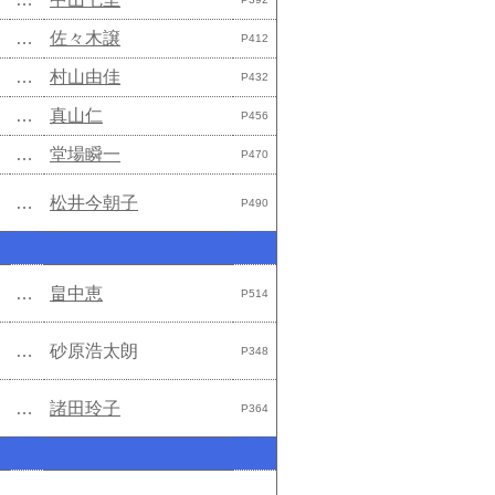
…
佐々木譲
P412
…
村山由佳
P432
…
真山仁
P456
…
堂場瞬一
P470
…
松井今朝子
P490
…
畠中恵
P514
…
砂原浩太朗
P348
…
諸田玲子
P364