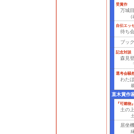
受賞作
万城
自伝エッ
待ち
ブッ
記念対談
森見
選考会騒然
わた
直木賞作
『可燃物
土の
居坐