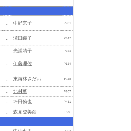
…
中野京子
P281
…
澤田瞳子
P447
…
光浦靖子
P384
…
伊藤理佐
P124
…
東海林さだお
P118
…
北村薫
P207
…
坪田侑也
P431
…
森見登美彦
P99
…
中山七里
P392