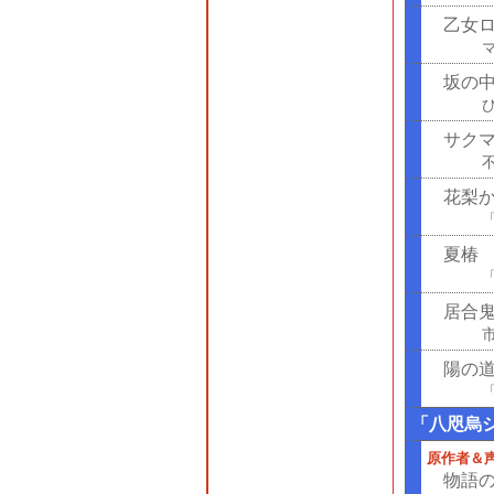
乙女ロ
坂の
サク
花梨
夏椿
居合
陽の
「八咫烏
原作者＆
物語