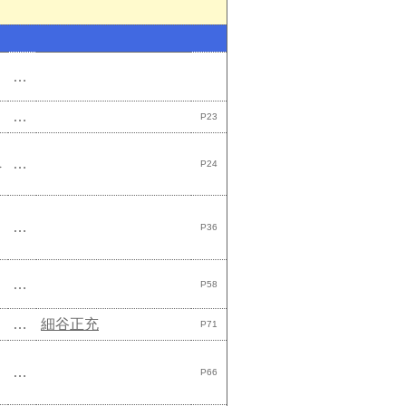
…
…
P23
…
P24
を
…
P36
…
P58
…
細谷正充
P71
…
P66