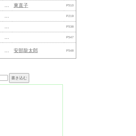
…
東直子
P510
…
P219
…
P538
…
P547
…
安部龍太郎
P548