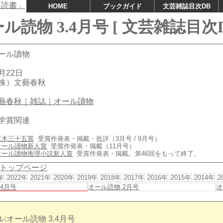
HOME
ブックガイド
文芸雑誌目次DB
ル読物 3.4月号 [ 文芸雑誌目次D
ール讀物
月22日
株）文藝春秋
藝春秋｜雑誌｜オール讀物
学賞関連
直木三十五賞
受賞作発表・掲載・批評（3月号 / 9月号）
オール讀物新人賞
受賞作発表・掲載（11月号）
オール讀物推理小説新人賞
受賞作発表・掲載。第46回をもって終了。
トップページ
年
2022年
2021年
2020年
2019年
2018年
2017年
2016年
2015年
2014年
2
.4月号
オール読物 2月号
オ
:オール読物 3.4月号