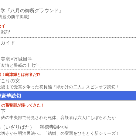
目学『八月の御所グラウンド』
(表題の前半掲載)
セイ
会戦記
クガイド
登美彦×万城目学
「友情と警戒の十七年」
！嶋津輝とは何者だ!?
ぼこりの女
最後まで受賞を争った初長編『襷かけの二人』スピンオフ読切！
家豪華読切
』の葛警部が帰ってきた！
上下
土俵の中央部で発見された死体。容疑者は六人にしぼられたが
機（いざりばた） 満徳寺調べ帖
縁切寺から明治民法へ。「結婚」の変還をひもとく新シリーズ！