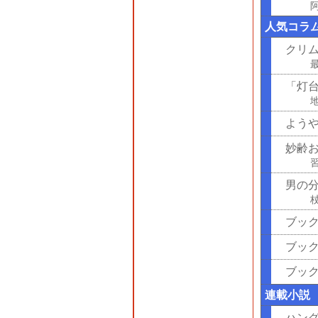
人気コラ
クリ
「灯
よう
妙齢
男の
ブッ
ブッ
ブッ
連載小説
ハン