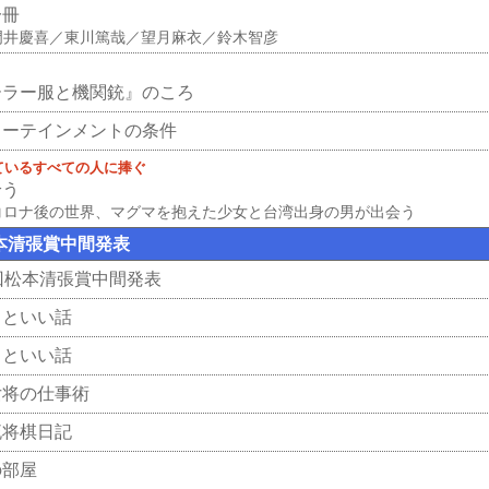
一冊
門井慶喜／東川篤哉／望月麻衣／鈴木智彦
ーラー服と機関銃』のころ
ターテインメントの条件
ているすべての人に捧ぐ
拾う
コロナ後の世界、マグマを抱えた少女と台湾出身の男が出会う
本清張賞中間発表
回松本清張賞中間発表
っといい話
っといい話
女将の仕事術
流将棋日記
の部屋