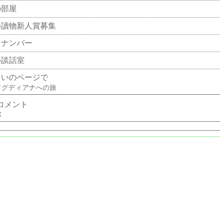
の部屋
ル讀物新人賞募集
クナンバー
ル談話室
まいのページで
ソグディアナへの旅
コメント
：