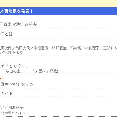
直木賞決定＆発表！
0回直木賞決定＆発表！
のことば
浅田次郎／角田光代／京極夏彦／桐野夏生／髙村薫／林真理子／三浦し
ん／宮部みゆき
秋子『ともぐい』
(一「冬山の主」、二「人里へ」掲載)
セイ
（野生含む）のぞき
クガイド
紫乃×河﨑秋子
「北海道のバトン」