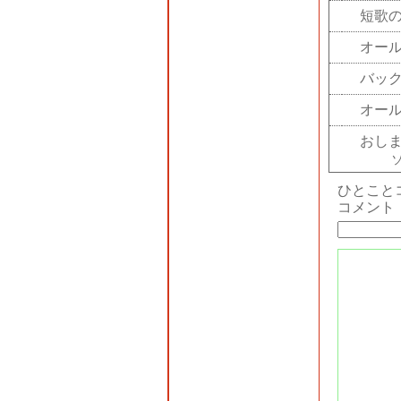
短歌
オー
バッ
オー
おし
ひとこと
コメント