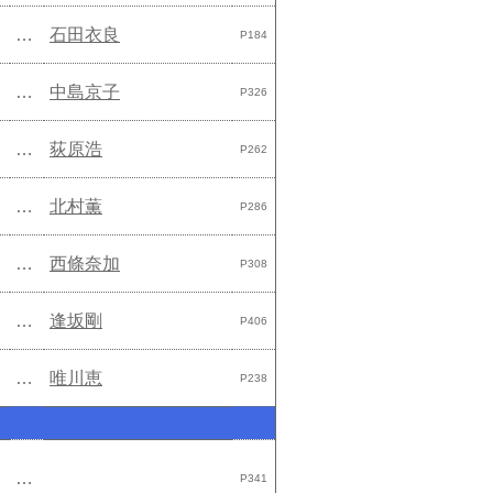
…
石田衣良
P184
…
中島京子
P326
…
荻原浩
P262
…
北村薫
P286
…
西條奈加
P308
…
逢坂剛
P406
…
唯川恵
P238
…
P341