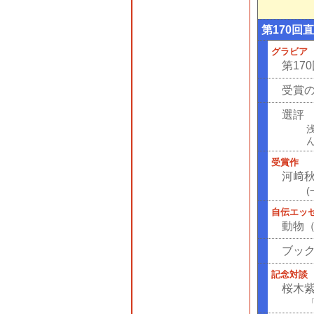
第170回
グラビア
第17
受賞
選評
受賞作
河﨑
自伝エッ
動物
ブッ
記念対談
桜木