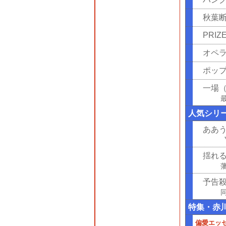
秋葉
PRI
オペ
ポッ
一場
人気シリ
ああ
揺れ
予告
特集・赤
偏愛エッ