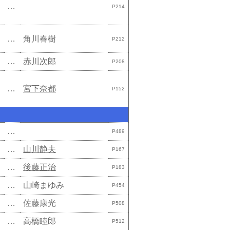
…
P214
…
角川春樹
P212
…
赤川次郎
P208
…
宮下奈都
P152
…
P489
…
山川静夫
P167
…
後藤正治
P183
…
山崎まゆみ
P454
…
佐藤康光
P508
…
高橋睦郎
P512