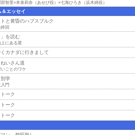
阿部智里×本泉莉奈（あせび役）×七海ひろき（浜木綿役）
ム＆エッセイ
ムトと黄昏のハプスブルク
最終回
台」を読む
地上にある星
やくカナダに行きまして
おねいさん道
習いごとのワケ
分別学
杖入門
クトーク
クトーク
クトーク
グマン 鵜匠殺し