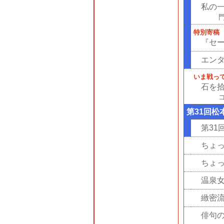
私の
特別寄稿
『セ
エン
いま戦っ
石を
第31回松
第31
ちょ
ちょ
温泉
緻密
俳句