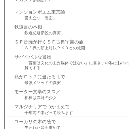
マンションポエム東京論
聳え立つ「裏面」
鉄道書の本棚
鉄道忌避伝説の真実
ＳＦ音痴が行くＳＦ古典宇宙の旅
ＳＦ界の頂上対決ＰＫＤとの死闘
サバイバルな書物
「言葉は文化の主要媒体ではない」に書き手の私はおの
賛同する
私がロト７に当たるまで
最強メソッドの真実
モーター文学のススメ
相棒は異能の少女
マルジナリアでつかまえて
千年前の本だって読みます
ユーカリの木の蔭で
失われた音を求めて