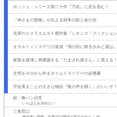
ボッシュ・シリーズ第二十作『汚名』に息を呑む！
『神さまの貨物』が伝える戦争の影と命の光
充実のイスラエルＳＦ傑作集『シオンズ・フィクショ
オカルト＋ミステリの達成『僕の目に映るきみと謎は
家族を破壊し再構築する『だまされ屋さん』に震える
文明をゼロから作るタイムトラベラーの必携書
宇佐美まことの大きな物語『夜の声を聴く』がいいぞ
続・棒パン日常
いちばんを決めたい
三角窓口
挫折者に朗報。読書日記継続の真打が出た！ 他