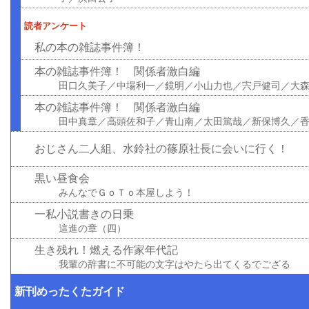
読者アンケート
私の本の雑誌事件簿！
本の雑誌事件簿！ 関係者激白編
田口久美子／中場利一／鏡明／小山力也／宍戸健司／大
本の雑誌事件簿！ 関係者激白編
田中真章／高頭佐和子／青山南／太田篤哉／新保博久／
おじさん二人組、水鈴社の篠原社長に会いに行く！
黒い昼食会
みんなでＧｏＴｏ本屋しよう！
一私小説書きの日乗
這進の章（四）
生き残れ！燃える作家年代記
我輩の辞書に不可能の文字はやたら出てくるでござる
新刊めったくたガイド