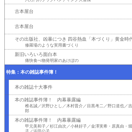
古本屋台
古本屋台
その出版社、凶暴につき 四谷熱血「本づくり」黄金時
修羅場のような実用書づくり
新旧いろいろ面白本
痛快食べ物発明家のあけぼの
特集：本の雑誌事件簿！
本の雑誌十大事件
本の雑誌事件簿！ 内幕暴露編
椎名誠／沢野ひとし／木村晋介／目黒考二／野口道也／
郎
本の雑誌事件簿！ 内幕暴露編
甲元美和子／杉江由次／小林好子／金澤実希・原真由・
子／浜田公子