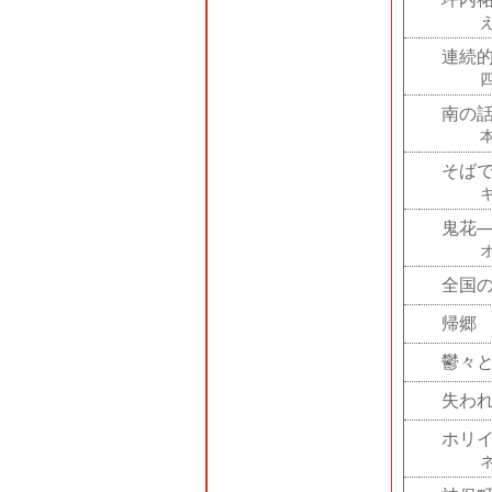
連続
南の
そば
鬼花
全国の
帰郷
鬱々
失わ
ホリ