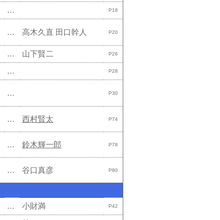
…
P18
…
高木久直
田口幹人
P20
…
山下賢二
P26
…
P28
…
P30
…
西村賢太
P74
…
鈴木輝一郎
P78
…
谷口真彦
P80
…
小財満
P42