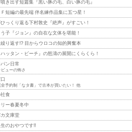
ず噴き出す短篇集『黒い豚の毛、白い豚の毛』
ＳＦ短編の最先端 伴名練作品集に五つ星！
がひっくり返る下村敦史『絶声』がすごい！
よう子『ジョン』の自在な文体を堪能！
繰り返す!? 目からウロコの知的興奮本
ンハッタン・ビーチ』の怒濤の展開にくらくら！
棒パン日常
レビューの怖さ
窓口
完全予約制「なタ書」で古本が買いたい！ 他
の社食
テリー春夏冬中
パカ文庫堂
生のおやつです!!