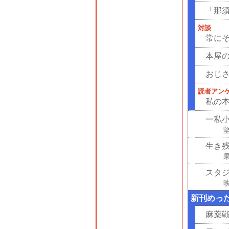
「那
対談
常に
本屋
おじさ
読者アン
私の
一私
生き
スタジ
新刊めっ
麻薬