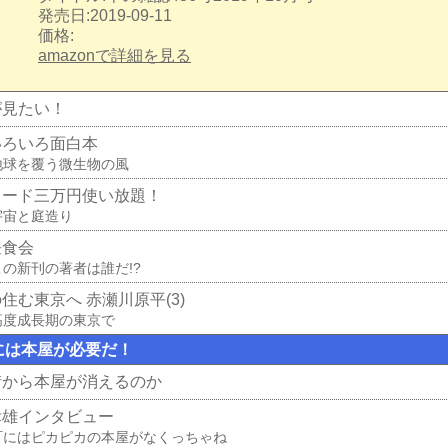
発売日:2019-09-11
価格:
amazonで詳細を見る
が見たい！
いろいろ面白本
地球を覆う微生物の風
カード三万円使い放題！
宇宙と庭造り
昼食会
この新刊の著者は誰だ!?
住む東京へ 赤瀬川原平(3)
高度成長期の東京で
には本屋が必要だ！
街から本屋が消えるのか
幸雄インタビュー
町にはピカピカの本屋がなくっちゃね