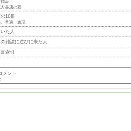
町物語
東方書店の夏
の10冊
時、普遍、表現
書いた人
本の雑誌に遊びに来た人
図書索引
コメント
：