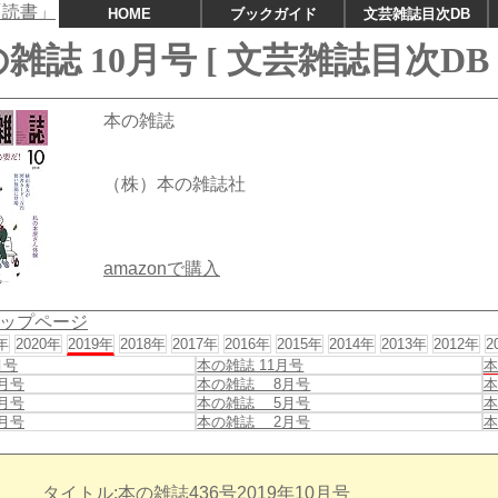
HOME
ブックガイド
文芸雑誌目次DB
雑誌 10月号 [ 文芸雑誌目次DB 
本の雑誌
（株）本の雑誌社
amazonで購入
ップページ
年
2020年
2019年
2018年
2017年
2016年
2015年
2014年
2013年
2012年
2
月号
本の雑誌 11月号
本
月号
本の雑誌 8月号
本
月号
本の雑誌 5月号
本
月号
本の雑誌 2月号
本
タイトル:本の雑誌436号2019年10月号