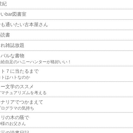
世紀
いbar図書室
でも通いたい古本屋さん
の読書
これ雑誌放題
イバルな書物
自給自足のハニーハンターが格好いい！
ロト７に当たるまで
ロトはハトなのか
ター文学のススメ
アマチュアリズムを考える
ジナリアでつかまえて
プログラマの気持ち
カリの木の蔭で
神様のお父さん
祐三の読書日記