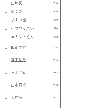
…
山岸真
P64
…
岡部愛
P66
…
小山力也
P68
…
べつやくれい
P70
…
原カントくん
P72
…
服部文祥
P84
…
宮田珠己
P86
…
速水健朗
P88
…
山本貴光
P90
…
北村薫
P93