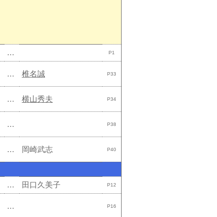
…
P1
…
椎名誠
P33
…
横山秀夫
P34
…
P38
…
岡崎武志
P40
…
田口久美子
P12
…
P16