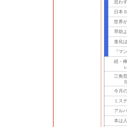
思わ
日本
世界
早助
進化は
『マ
続・
三角
今月
ミス
アル
本は人