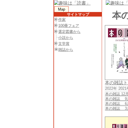
Map
本の
サイトマップ
作家
100冊フェア
選定図書から
小説から
文学賞
雑誌から
本の雑誌ト
2022年
2021
本の雑誌 12
本の雑誌 9
本の雑誌 6
本の雑誌 3