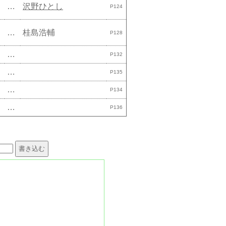
…
沢野ひとし
P124
…
桂島浩輔
P128
…
P132
…
P135
…
P134
…
P136