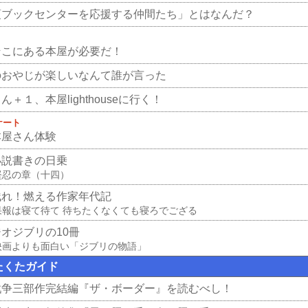
須ブックセンターを応援する仲間たち」とはなんだ？
そこにある本屋が必要だ！
のおやじが楽しいなんて誰が言った
ん＋１、本屋lighthouseに行く！
ケート
本屋さん体験
小説書きの日乗
堅忍の章（十四）
残れ！燃える作家年代記
果報は寝て待て 待ちたくなくても寝ろでござる
オジブリの10冊
映画よりも面白い「ジブリの物語」
たくたガイド
戦争三部作完結編『ザ・ボーダー』を読むべし！