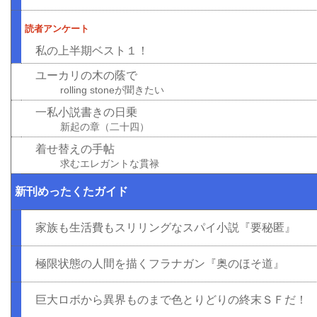
読者アンケート
私の上半期ベスト１！
ユーカリの木の蔭で
rolling stoneが聞きたい
一私小説書きの日乗
新起の章（二十四）
着せ替えの手帖
求むエレガントな貫禄
新刊めったくたガイド
家族も生活費もスリリングなスパイ小説『要秘匿』
極限状態の人間を描くフラナガン『奥のほそ道』
巨大ロボから異界ものまで色とりどりの終末ＳＦだ！