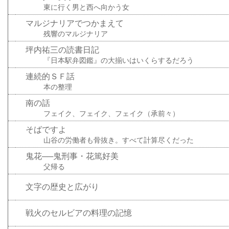
東に行く男と西へ向かう女
マルジナリアでつかまえて
残響のマルジナリア
坪内祐三の読書日記
『日本駅弁図鑑』の大揃いはいくらするだろう
連続的ＳＦ話
本の整理
南の話
フェイク、フェイク、フェイク（承前々）
そばですよ
山谷の労働者も骨抜き。すべて計算尽くだった
鬼花──鬼刑事・花篤好美
父帰る
文字の歴史と広がり
戦火のセルビアの料理の記憶