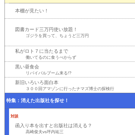
本棚が見たい！
図書カード三万円使い放題！
ゴジラを買って、ちょうど三万円
私がロト７に当たるまで
働いてるのに食うべからず
黒い昼食会
リバイバルブーム来る!?
新旧いろいろ面白本
３００回アマゾンに行ったナマズ博士の探検行
特集：消えた出版社を探せ！
対談
函入り本を出すと出版社は消える？
高崎俊夫vs坪内祐三