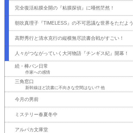
完全復活粘膜全開の『粘膜探偵』に唖然茫然！
朝吹真理子『TIMELESS』の不可思議な世界をただよ
高野秀行と清水克行の縦横無尽読書合戦がすごい！
人々がつながっていく大河物語『チンギス紀』開幕！
続・棒パン日常
作家への感情
三角窓口
新幹線ほど読書に不向きな空間はない!? 他
今月の男前
ミステリー春夏冬中
アルパカ文庫堂