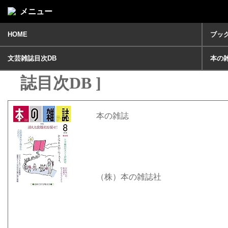
メニュー
HOME
ブッ
本の雑誌 8月号 [ 文芸雑
文芸雑誌目次DB
本の
誌目次DB ]
本の雑誌
（株）本の雑誌社