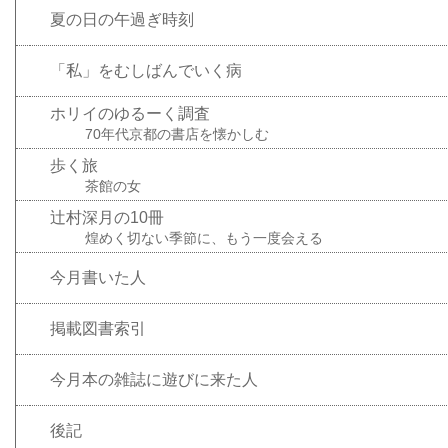
夏の日の午過ぎ時刻
「私」をむしばんでいく病
ホリイのゆるーく調査
70年代京都の書店を懐かしむ
歩く旅
茶館の女
辻村深月の10冊
煌めく切ない季節に、もう一度会える
今月書いた人
掲載図書索引
今月本の雑誌に遊びに来た人
後記