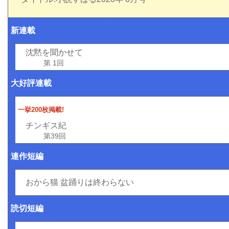
新連載
沈黙を聞かせて
第 1回
大好評連載
一挙200枚掲載!
チンギス紀
第39回
連作短編
おから猫 盆踊りは終わらない
読切短編