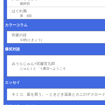
最終回
はぐれ鴉
第 4回
カラーコラム
作家の目
斗栱(ときょう)
爆笑対談
みうらじゅん×宮藤官九郎
じゅんくと゛う書店へようこそ
エッセイ
キミコ、墓を買う。～ときどき温泉とカニのデスロー