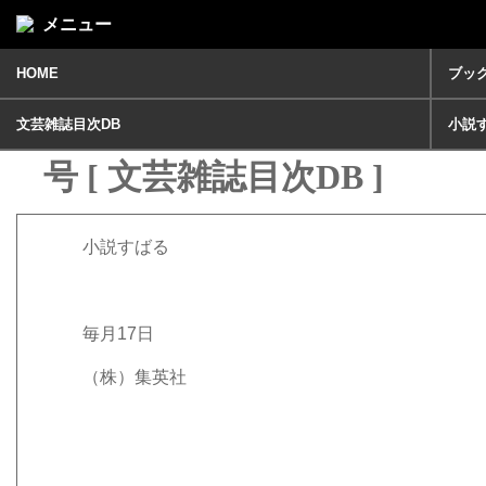
メニュー
HOME
ブッ
小説すばる2020年 8月
文芸雑誌目次DB
小説
号 [ 文芸雑誌目次DB ]
小説すばる
毎月17日
（株）集英社