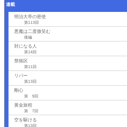
連載
明治大帝の密使
第113回
悪魔は二度微笑む
後編
対になる人
第14回
禁猟区
第11回
リバー
第13回
剛心
第 9回
黄金旅程
第 7回
空を駆ける
第13回