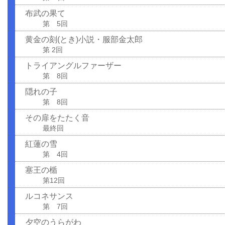
布武の果て
第 5回
黄金の刻(とき)小説・服部金太郎
第 2回
トライアングルファーザー
第 8回
隠れの子
第 8回
その扉をたたく音
最終回
紅蓮の雪
第 4回
塞王の楯
第12回
ルコネサンス
第 7回
夕空のうらがわ