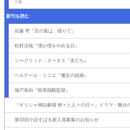
○活
新刊を読む
佐藤 雫『言の葉は、残りて』
松村涼哉『僕が僕をやめる日』
シーグリッド・ヌーネス『友だち』
ベルナール・ミニエ『魔女の組曲』
城戸喜由『暗黒残酷監獄』
『ギリシャ神話劇場 神々と人々の日々』ドラマ・舞台
第33回小説すばる新人賞募集のお知らせ