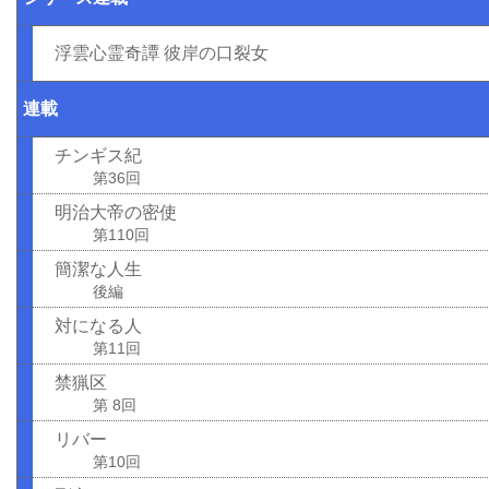
浮雲心霊奇譚 彼岸の口裂女
連載
チンギス紀
第36回
明治大帝の密使
第110回
簡潔な人生
後編
対になる人
第11回
禁猟区
第 8回
リバー
第10回