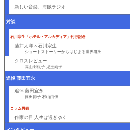
新しい音楽、海賊ラジオ
対談
石川宗生「ホテル・アルカディア」刊行記念
藤井太洋 × 石川宗生
ショートストーリーからはじまる世界進出
クロスレビュー
高山羽根子 児玉雨子
追悼 藤田宜永
追悼 藤田宜永
篠田節子 村山由佳
コラム再録
作家の目 人生は過ぎゆく
インタビュー