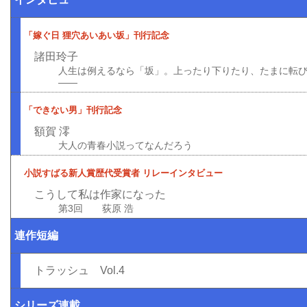
「嫁ぐ日 狸穴あいあい坂」刊行記念
諸田玲子
人生は例えるなら「坂」。上ったり下りたり、たまに転
――
「できない男」刊行記念
額賀 澪
大人の青春小説ってなんだろう
小説すばる新人賞歴代受賞者 リレーインタビュー
こうして私は作家になった
第3回 荻原 浩
連作短編
トラッシュ Vol.4
シリーズ連載