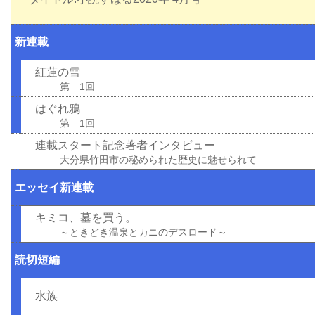
新連載
紅蓮の雪
第 1回
はぐれ鴉
第 1回
連載スタート記念著者インタビュー
大分県竹田市の秘められた歴史に魅せられて─
エッセイ新連載
キミコ、墓を買う。
～ときどき温泉とカニのデスロード～
読切短編
水族