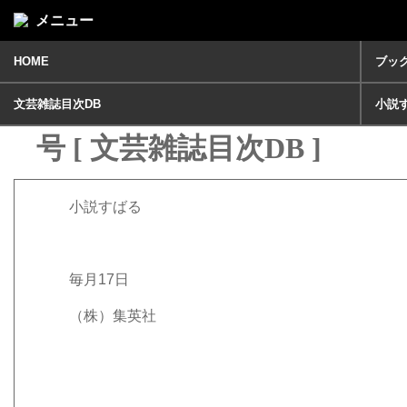
メニュー
HOME
ブッ
小説すばる2020年 4月
文芸雑誌目次DB
小説
号 [ 文芸雑誌目次DB ]
小説すばる
毎月17日
（株）集英社