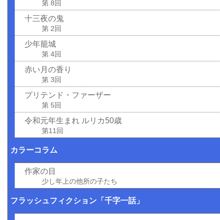
第 8回
十三夜の鬼
第 2回
少年籠城
第 4回
赤い月の香り
第 3回
プリテンド・ファーザー
第 5回
令和元年生まれ ルリカ50歳
第11回
カラーコラム
作家の目
少し年上の他所の子たち
フラッシュフィクション「千字一話」