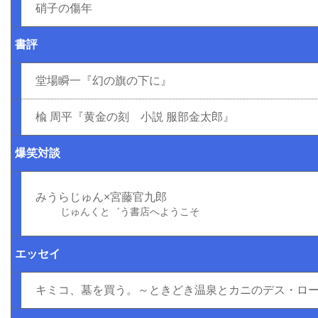
硝子の傷年
書評
堂場瞬一『幻の旗の下に』
楡 周平『黄金の刻 小説 服部金太郎』
爆笑対談
みうらじゅん×宮藤官九郎
じゅんくと゛う書店へようこそ
エッセイ
キミコ、墓を買う。～ときどき温泉とカニのデス・ロ