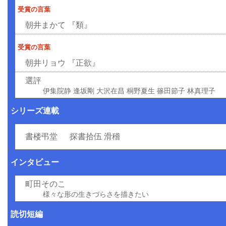
受賞の言葉
朝井まかて 『類』
受賞の言葉
朝井リョウ 『正欲』
選評
伊集院静 逢坂剛 大沢在昌 桐野夏生 篠田節子 林真理子
シリーズ連載
書楼弔堂 探書拾伍 滑稽
インタビュー
町田そのこ
様々な形の生きづらさを描きたい
読切短編