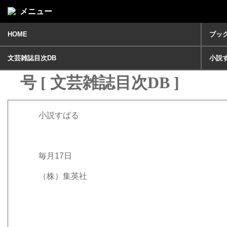
メニュー
HOME
ブッ
小説すばる2021年12月
文芸雑誌目次DB
小説
号 [ 文芸雑誌目次DB ]
小説すばる
毎月17日
（株）集英社