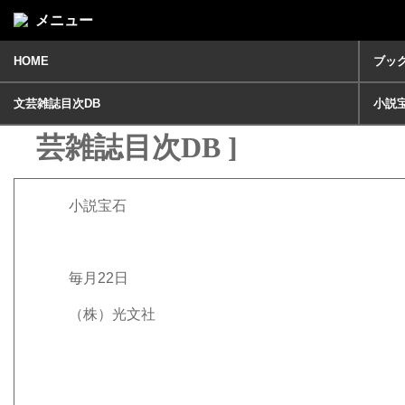
メニュー
HOME
ブッ
小説宝石2021年 11月号 [ 文
文芸雑誌目次DB
小説
芸雑誌目次DB ]
小説宝石
毎月22日
（株）光文社