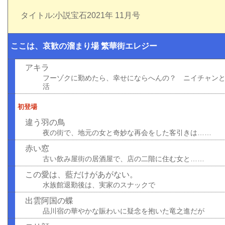
タイトル:小説宝石2021年 11月号
ここは、哀歓の溜まり場 繁華街エレジー
アキラ
フーゾクに勤めたら、幸せにならへんの？ ニイチャン
活
初登場
違う羽の鳥
夜の街で、地元の女と奇妙な再会をした客引きは……
赤い窓
古い飲み屋街の居酒屋で、店の二階に住む女と……
この愛は、藍だけがあがない。
水族館退勤後は、実家のスナックで
出雲阿国の蝶
品川宿の華やかな賑わいに疑念を抱いた竜之進だが