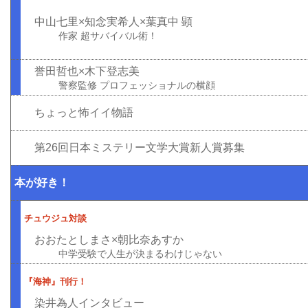
中山七里×知念実希人×葉真中 顕
作家 超サバイバル術！
誉田哲也×木下登志美
警察監修 プロフェッショナルの横顔
ちょっと怖イイ物語
第26回日本ミステリー文学大賞新人賞募集
本が好き！
チュウジュ対談
おおたとしまさ×朝比奈あすか
中学受験で人生が決まるわけじゃない
『海神』刊行！
染井為人インタビュー