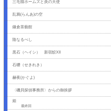
三毛猫ホームズと炎の天使
乱鴉(らんあ)の空
鎌倉茶藝館
陰なるべし
黒石（ヘイシ） 新宿鮫XII
石礫（せきれき）
赫夜(かぐよ)
〈磯貝探偵事務所〉からの御挨拶
姫
最終回