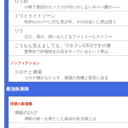
ロリ顔
小柄で童顔のセックスの匂いのしないキャバ嬢が――
トワイライトゾーン
街外れのバーに佇む美少年。その出会いに男は惑う
リラ
父の、母の、想いをたどるファミリーヒストリー
こうもん見えましても、ワタクシCEOですの巻
繁華街で炉端焼きの店をやっているという男は……
ノンフィクション
コロナと酒場
コロナ禍がもたらす、酒場の危機と変容に迫る
最強執筆陣
待望の新連載
津軽のひげ
津軽の統一を果たした為信の生き様とは