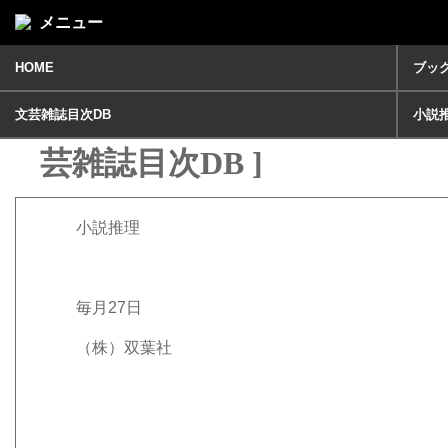
メニュー
HOME
ブッ
小説推理2025年 5月号 [ 文
文芸雑誌目次DB
小説
芸雑誌目次DB ]
小説推理
毎月27日
（株）双葉社