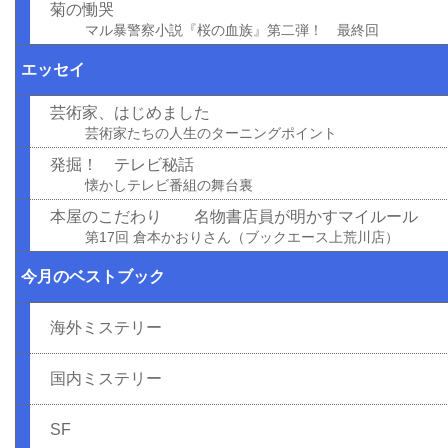
菊の慟哭
マル暴警察小説『桜の血族』第二弾！ 最終回
エッセイ
芸術家、はじめました
芸術家たちの人生のターニングポイント
発掘！ テレビ秘話
懐かしテレビ番組の舞台裏
本屋のこだわり 名物書店員が明かすマイルール
第17回 倉本かおりさん（ブックエース上荒川店）
今月のベストブック
海外ミステリー
国内ミステリー
SF