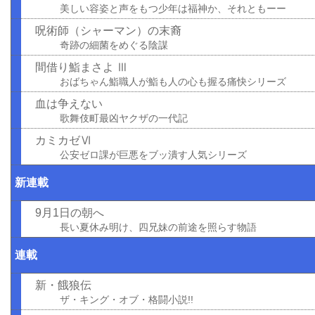
美しい容姿と声をもつ少年は福神か、それともーー
呪術師（シャーマン）の末裔
奇跡の細菌をめぐる陰謀
間借り鮨まさよ Ⅲ
おばちゃん鮨職人が鮨も人の心も握る痛快シリーズ
血は争えない
歌舞伎町最凶ヤクザの一代記
カミカゼⅥ
公安ゼロ課が巨悪をブッ潰す人気シリーズ
新連載
9月1日の朝へ
長い夏休み明け、四兄妹の前途を照らす物語
連載
新・餓狼伝
ザ・キング・オブ・格闘小説!!