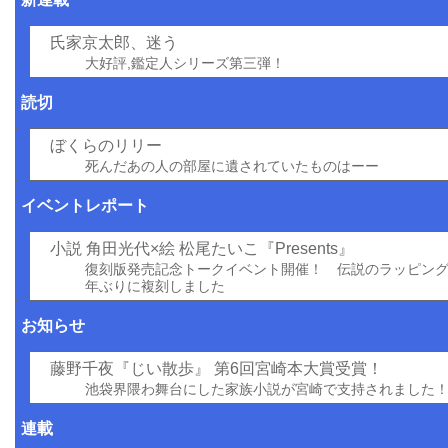
氏家京太郎、迷う
大好評,鑑定人シリーズ第三弾！
読切
ぼくらのリリー
死んだあの人の部屋に遺されていたものはーー
イベントレポート
小説 角田光代×絵 松尾たいこ『Presents』
復刻版発売記念トークイベント開催！ 伝説のラッピン
年ぶりに複刻しました
お知らせ
藤野千夜『じい散歩』 第6回宮崎本大賞受賞！
池袋界隈わ舞台にした家族小説が宮崎で支持されました
連載