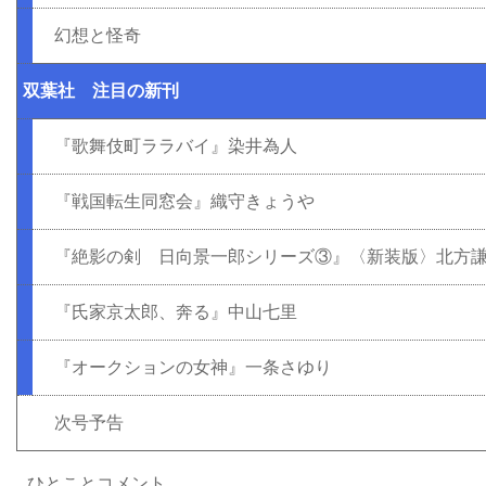
幻想と怪奇
双葉社 注目の新刊
『歌舞伎町ララバイ』染井為人
『戦国転生同窓会』織守きょうや
『絶影の剣 日向景一郎シリーズ③』〈新装版〉北方
『氏家京太郎、奔る』中山七里
『オークションの女神』一条さゆり
次号予告
ひとことコメント