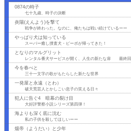
0874の時子
七十九歳、時子の決断
炎陽(えんよう)を撃て
戦争が終わった。なのに、俺たちは戦い続けているーー
やっぱり犬は知っている
スーパー癒し捜査犬・ピーボが帰ってきた！
となりのマルグリット
レンタル番犬サービスが開く、人生の新たな扉 最終
今を春べと
三十一文字の歌がもたらした新たな世界
一発屋と永遠（とわ）
破天荒芸人とかしこい息子の笑える日々
犯人に告ぐ4 暗幕の裂け目
大好評警察小説シリーズ第四弾！
海よりも深く底に沈む
私の子供を殺してほしいーー
煬帝（ようだい）と少年