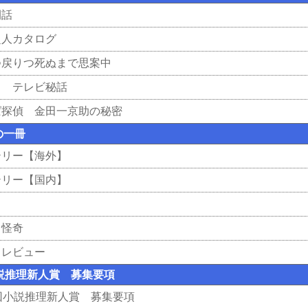
閑話
超人カタログ
つ戻りつ死ぬまで思案中
！ テレビ秘話
ば探偵 金田一京助の秘密
の一冊
テリー【海外】
テリー【国内】
と怪奇
クレビュー
小説推理新人賞 募集要項
5回小説推理新人賞 募集要項