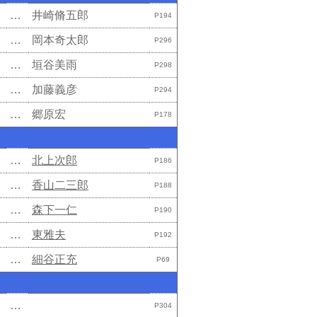
…
井崎脩五郎
P194
…
岡本奇太郎
P296
…
垣谷美雨
P298
…
加藤義彦
P294
…
郷原宏
P178
…
北上次郎
P186
…
香山二三郎
P188
…
森下一仁
P190
…
東雅夫
P192
…
細谷正充
P69
…
P304