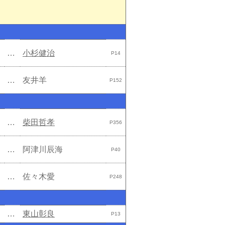
…
小杉健治
P14
…
友井羊
P152
…
柴田哲孝
P356
…
阿津川辰海
P40
…
佐々木愛
P248
…
東山彰良
P13