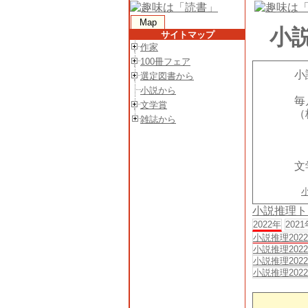
Map
小説
サイトマップ
作家
100冊フェア
小
選定図書から
小説から
毎
文学賞
（
雑誌から
文
小説推理ト
2022年
2021
小説推理202
小説推理202
小説推理202
小説推理202