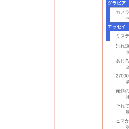
グラビア
カメ
エッセイ
ミステ
別れ
あじ
270
傾斜
それ
ヒマかっ