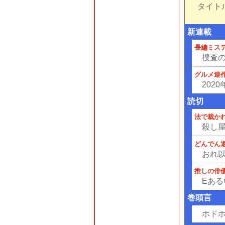
タイトル
新連載
長編ミス
捜査
グルメ連
202
読切
法で裁か
殺し
どんでん
おれ
推しの俳
Eある
巻頭言
ホド