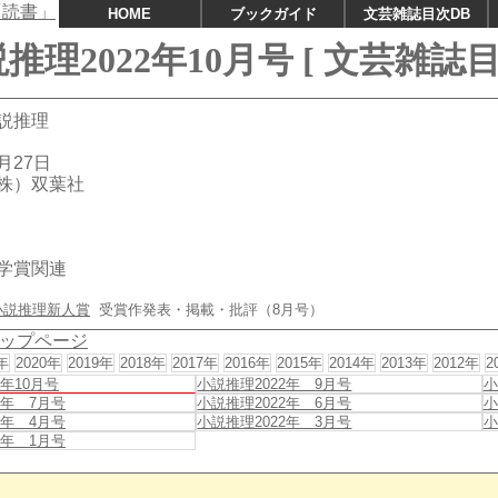
HOME
ブックガイド
文芸雑誌目次DB
推理2022年10月号 [ 文芸雑誌目
説推理
月27日
株）双葉社
学賞関連
小説推理新人賞
受賞作発表・掲載・批評（8月号）
ップページ
年
2020年
2019年
2018年
2017年
2016年
2015年
2014年
2013年
2012年
2
2年10月号
小説推理2022年 9月号
小
2年 7月号
小説推理2022年 6月号
小
2年 4月号
小説推理2022年 3月号
小
2年 1月号