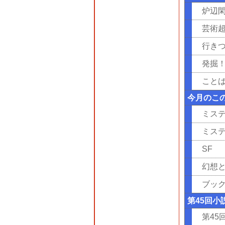
炉辺
芸術
行き
発掘
こと
今月のこ
ミス
ミス
SF
幻想
ブッ
第45回
第4