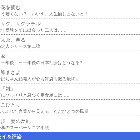
の花を摘む
もう若くない？ いいえ、人生愉しまないと！
ラサク、サクラチル
大学受験を前に出会った二人は……
京太郎、奔る
鑑定人シリーズ第二弾
国家
二十年後、三十年後の日本社会はどうなる?
り鮨まさよ
おばちゃん鮨職人が心も胃袋も握る最終回
屋「雑」
町にひっそりと息づく定食屋には……
っこひとり
ありふれた言葉から見える、ただひとつの風景
散歩 妻の反乱
令和のスーパーシニア小説
セイ＆評論