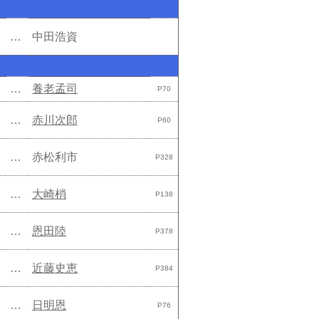
…
中田浩資
…
養老孟司
P70
…
赤川次郎
P60
…
赤松利市
P328
…
大崎梢
P138
…
恩田陸
P378
…
近藤史恵
P384
…
日明恩
P76