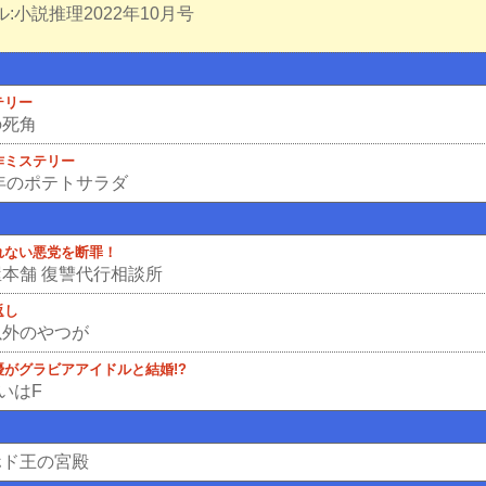
:小説推理2022年10月号
テリー
の死角
作ミステリー
0年のポテトサラダ
れない悪党を断罪！
屋本舗 復讐代行相談所
返し
以外のやつが
優がグラビアアイドルと結婚!?
いはF
ホド王の宮殿