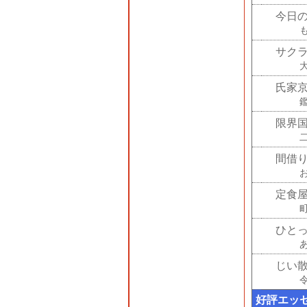
今日
サク
氏家
限界
間借
定食
ひと
じい
好評エッ