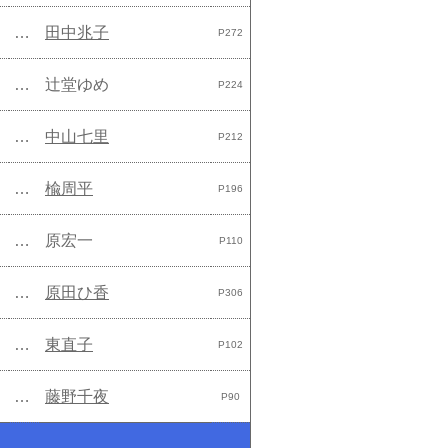
…
田中兆子
P272
…
辻堂ゆめ
P224
…
中山七里
P212
…
楡周平
P196
…
原宏一
P110
…
原田ひ香
P306
…
東直子
P102
…
藤野千夜
P90