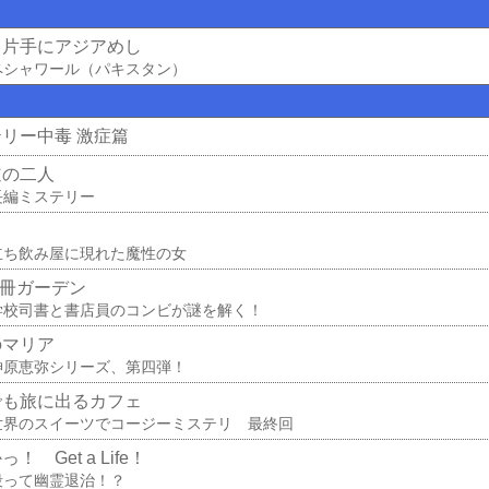
ラ片手にアジアめし
ペシャワール（パキスタン）
リー中毒 激症篇
道の二人
長編ミステリー
ろ
立ち飲み屋に現れた魔性の女
00冊ガーデン
学校司書と書店員のコンビが謎を解く！
のマリア
神原恵弥シリーズ、第四弾！
でも旅に出るカフェ
世界のスイーツでコージーミステリ 最終回
！ Get a Life！
殴って幽霊退治！？