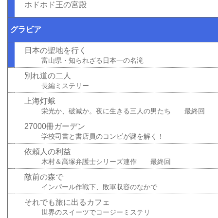
ホドホド王の宮殿
グラビア
日本の聖地を行く
富山県・知られざる日本一の名滝
別れ道の二人
長編ミステリー
上海灯蛾
栄光か、破滅か。夜に生きる三人の男たち 最終回
27000冊ガーデン
学校司書と書店員のコンビが謎を解く！
依頼人の利益
木村＆高塚弁護士シリーズ連作 最終回
敵前の森で
インパール作戦下、敗軍収容のなかで
それでも旅に出るカフェ
世界のスイーツでコージーミステリ