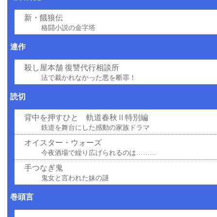
新・餓狼伝
格闘小説の金字塔
連作
殺し屋本舗 復讐代行相談所
法で裁かれなかった悪を断罪！
読切
背中を押すひと 軌道春秋Ⅱ特別編
鉄道を舞台にした感動の家族ドラマ
オイスター・ウォーズ
今夜酒場で繰り広げられるのは………
手つなぎ鬼
鬼女と言われた妹の謎
巻頭言