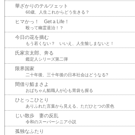
華ざかりのテルツェット
60歳、人生これからどう生きる？
ヒマかっ！ Get a Life！
殴って幽霊退治！？
今日の花を摘む
もう若くない？ いいえ、人生愉しまないと！
氏家京太郎、奔る
鑑定人シリーズ第二弾
限界国家
二十年後、三十年後の日本社会はどうなる?
間借り鮨まさよ
おばちゃん鮨職人が心も胃袋も握る
ひとっこひとり
ありふれた言葉から見える、ただひとつの景色
じい散歩 妻の反乱
令和のスーパーシニア小説
孤独なふたり