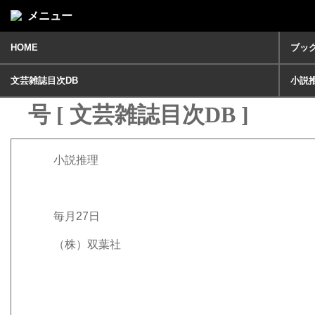
メニュー
HOME
ブッ
小説推理2022年 7月
文芸雑誌目次DB
小説
号 [ 文芸雑誌目次DB ]
小説推理
毎月27日
（株）双葉社