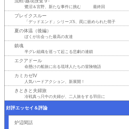
流転-越境捜査９-
鷺沼＆宮野、新たな事件に挑む 最終回
ブレイクスルー
「デッドエンド」シリーズ5、罠に嵌められた萌子
夏の体温（後編）
ぼくが出会った最高の友達
鎮魂
半グレ組織を巡って起こる悲劇の連鎖
エクアドール
命懸けの船旅に出る琉球人たちの冒険物語
カミカゼIV
人気ハードアクション、新展開！
きときと夫婦旅
冷戦真っ只中の夫婦が、二人旅をする羽目に
好評エッセイ＆評論
炉辺閑話