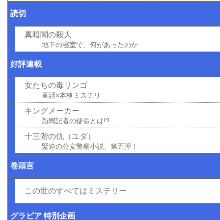
読切
真暗闇の殺人
地下の寝室で、何があったのか
好評連載
女たちの毒リンゴ
童話×本格ミステリ
キングメーカー
新聞記者の使命とは!?
十三階の仇（ユダ）
緊迫の公安警察小説、第五弾！
巻頭言
この世のすべてはミステリー
グラビア 特別企画