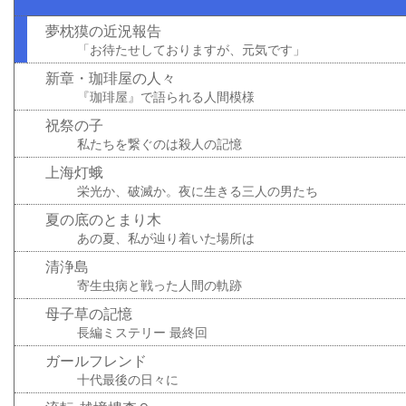
夢枕獏の近況報告
「お待たせしておりますが、元気です」
新章・珈琲屋の人々
『珈琲屋』で語られる人間模様
祝祭の子
私たちを繋ぐのは殺人の記憶
上海灯蛾
栄光か、破滅か。夜に生きる三人の男たち
夏の底のとまり木
あの夏、私が辿り着いた場所は
清浄島
寄生虫病と戦った人間の軌跡
母子草の記憶
長編ミステリー 最終回
ガールフレンド
十代最後の日々に