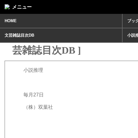
メニュー
HOME
ブッ
小説推理2021年11月号 [ 文
文芸雑誌目次DB
小説
芸雑誌目次DB ]
小説推理
毎月27日
（株）双葉社