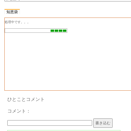
2024
雑誌名
年2月
知恵袋
号
処理中です。。。
心の悩みの現在地
記事名
小説
2023
推理
年12
号
2023
月
雑誌名
年12
月号
ミステリー中毒激症篇
記事名
小説
2023
推理
年10
号
2023
月
雑誌名
年10
月号
ひとことコメント
ミステリー中毒激症篇
記事名
コメント：
小説
2023
号
推理
年8月
2023
雑誌名
年 8月