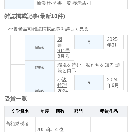
新潮社-著書一覧|養老孟司
雑誌掲載記事(最新10件)
>>養老孟司雑誌掲載記事を詳しく見る
図
2025
号
書
年3月
雑誌名
915号
3月号
環境を読む、私たちを知る
環
記事名
境と自己
小説
2024
号
推理
年6月
2024
雑誌名
年6月
受賞一覧
号
29年に及ぶ長期連載、ついに
文学賞名
年度
回数
部門
受賞作品
最終回！
ミステリー中毒 激
症篇
寄稿 「仰ぎ見るような
記事名
高額納税者
知性を前に」米田光良氏（初
2005年
4 位