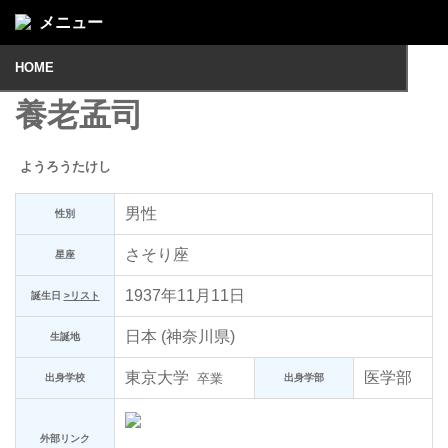
メニュー
HOME
養老孟司
ようろうたけし
男性
性別
さそり座
星座
1937年11月11日
誕生日
>リスト
日本 (神奈川県)
生誕地
東京大学
医学部
卒業
出身学校
出身学部
外部リンク