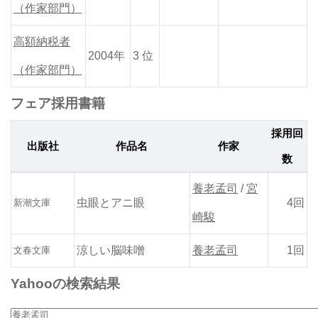
代担当編集者）
（作家部門）
図
2024
号
書
年6月
高額納税者
雑誌名
906号
2004年
3 位
6月号
（作家部門）
虫供養
記事名
フェア採用書籍
小説
2024
号
推理
年4月
採用回
2024
雑誌名
出版社
作品名
作家
年4月
数
号
ミステリー中毒激症篇
記事名
養老孟司
/
宮
虫眼とアニ眼
4回
新潮文庫
小説
2024
号
崎駿
推理
年2月
2024
雑誌名
年2月
涼しい脳味噌
養老孟司
1回
文春文庫
号
ミステリー中毒激症篇
Yahooの検索結果
記事名
文芸
2024
号
春秋
年2月