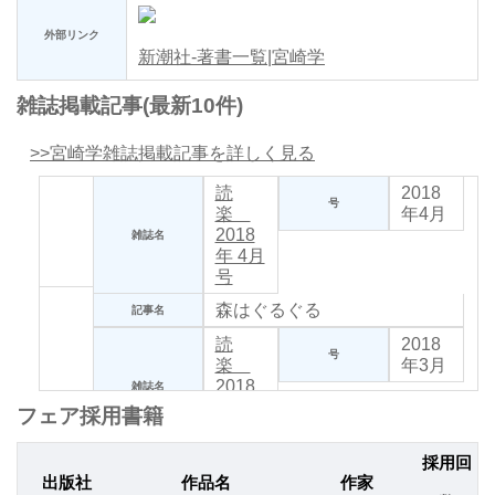
外部リンク
新潮社-著書一覧|宮崎学
雑誌掲載記事(最新10件)
>>宮崎学雑誌掲載記事を詳しく見る
読
2018
号
楽
年4月
2018
雑誌名
年 4月
号
森はぐるぐる
記事名
読
2018
号
楽
年3月
2018
雑誌名
年 3月
フェア採用書籍
号
森はぐるぐる
採用回
記事名
出版社
作品名
作家