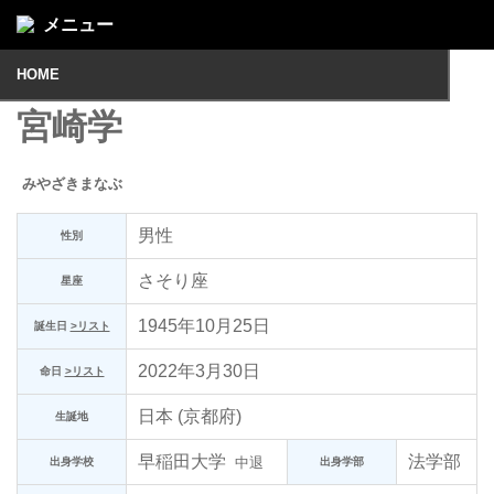
メニュー
HOME
宮崎学
みやざきまなぶ
男性
性別
さそり座
星座
1945年10月25日
誕生日
>リスト
2022年3月30日
命日
>リスト
日本 (京都府)
生誕地
早稲田大学
法学部
中退
出身学校
出身学部