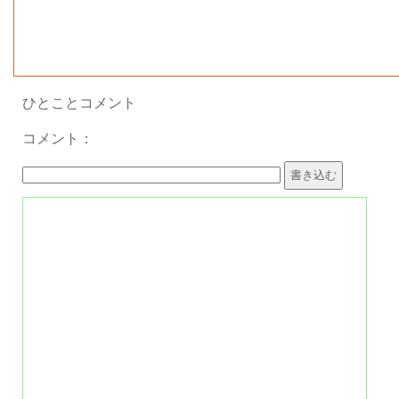
読
2017
楽
年11
号
2017
月
雑誌名
年 11
月号
よけいなお世話
記事名
ひとことコメント
読
2017
コメント：
楽
年10
号
2017
月
雑誌名
年 10
月号
よけいなお世話
記事名
読
2017
号
楽
年9月
2017
雑誌名
年 9月
号
よけいなお世話
記事名
群像 9
2017
雑誌名
号
月号
年9月