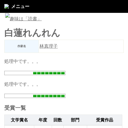
メニュー
白蓮れんれん
林真理子
作家名
処理中です。。。
処理中です。。。
受賞一覧
文学賞名
年度
回数
部門
受賞作品