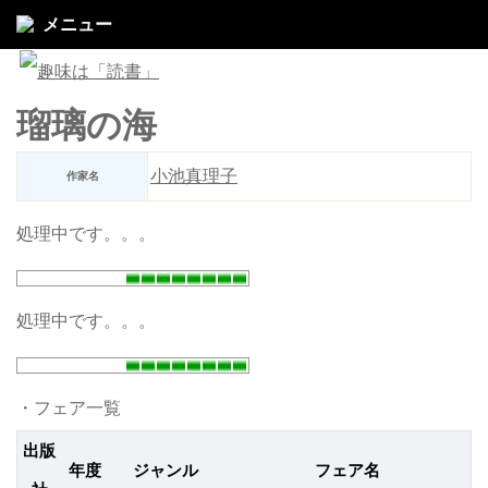
メニュー
瑠璃の海
小池真理子
作家名
処理中です。。。
処理中です。。。
・フェア一覧
出版
年度
ジャンル
フェア名