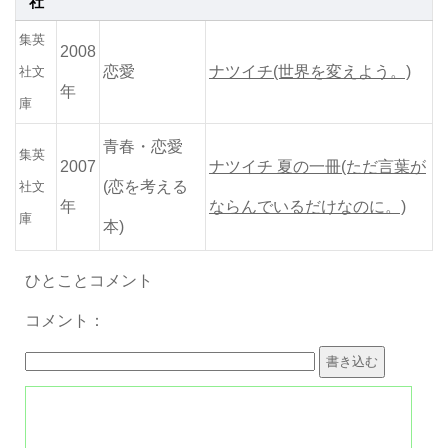
社
集英
2008
恋愛
ナツイチ(世界を変えよう。)
社文
年
庫
青春・恋愛
集英
2007
ナツイチ 夏の一冊(ただ言葉が
(恋を考える
社文
年
ならんでいるだけなのに。)
庫
本)
ひとことコメント
コメント：