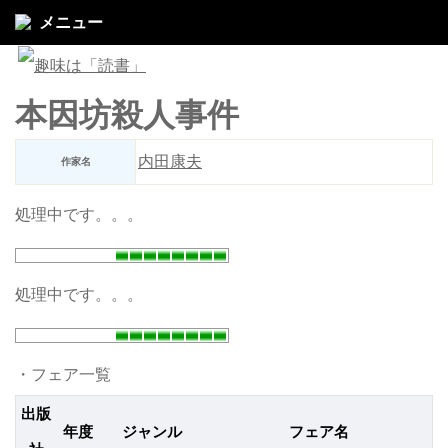
メニュー
本因坊殺人事件
内田康夫
作家名
処理中です。。。
処理中です。。。
・フェア一覧
出版
年度
ジャンル
フェア名