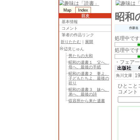
Map
Index
昭和
目次
基本情報
コメント
作家名
筆者の作品リンク
処理中です
折りたたむ
｜
展開
辺見じゅん
処理中です
男たちの大和
・フェア一
昭和の遺書１ 父へ、
母へ、最後の手紙
出版社
昭和の遺書２ 妻よ、
1
角川文庫
子どもたちよ、最後の
祈り
ひとこと
昭和の遺書３ 妹へ、
コメント
弟へ、最後の詩
収容所から来た遺書