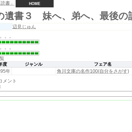
HOME
の遺書３ 妹へ、弟へ、最後の
辺見じゅん
。。。
。。。
覧
年度
ジャンル
フェア名
995年
角川文庫の名作100(自分をさがす)
コメント
：