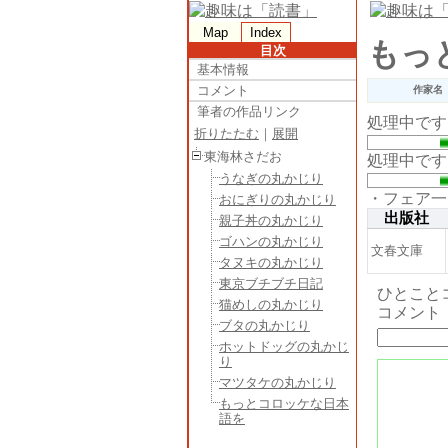
Map
Index
もっ
目次
基本情報
コメント
作家名
筆者の作品リンク
処理中です
折りたたむ
｜
展開
東海林さだお
処理中です
うなぎの丸かじり
・フェア一
おにぎりの丸かじり
出版社
親子丼の丸かじり
ゴハンの丸かじり
文春文庫
タヌキの丸かじり
東京ブチブチ日記
ひとこと
猫めしの丸かじり
コメント
ブタの丸かじり
ホットドッグの丸かじ
り
マツタケの丸かじり
もっとコロッケな日本
語を