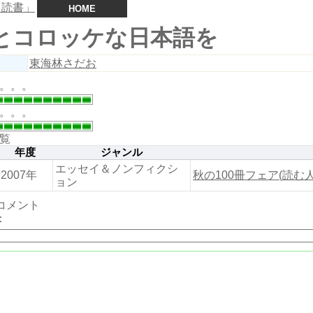
HOME
とコロッケな日本語を
東海林さだお
。。。
。。。
覧
年度
ジャンル
エッセイ＆ノンフィクシ
2007年
秋の100冊フェア(読む人
ョン
コメント
：