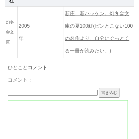
社
新庄、新ハッケン。幻冬舎文
幻冬
2005
庫の夏100鮮(ピンとこない100
舎文
年
の名作より、自分にぐっとく
庫
る一冊が読みたい。)
ひとことコメント
コメント：