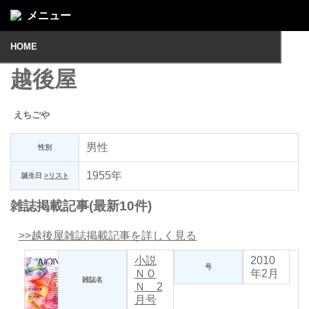
メニュー
HOME
越後屋
えちごや
男性
性別
1955年
誕生日
>リスト
雑誌掲載記事(最新10件)
>>越後屋雑誌掲載記事を詳しく見る
小説
2010
号
ＮＯ
年2月
雑誌名
Ｎ 2
月号