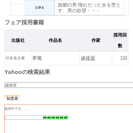
故郷の男
憧れだった女を堕と
記事名
す、男の欲望・・・
フェア採用書籍
採用回
出版社
作品名
作家
数
夢魔
越後屋
1回
幻冬舎文庫
Yahooの検索結果
知恵袋
処理中です。。。