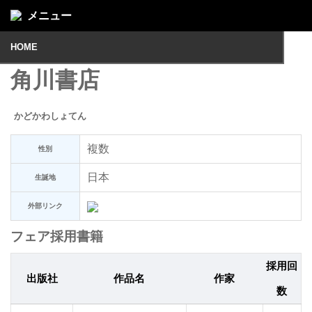
メニュー
HOME
角川書店
かどかわしょてん
複数
性別
日本
生誕地
外部リンク
フェア採用書籍
採用回
出版社
作品名
作家
数