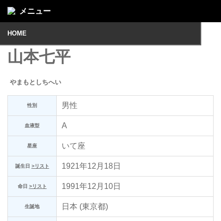
メニュー
HOME
山本七平
やまもとしちへい
男性
性別
A
血液型
いて座
星座
1921年12月18日
誕生日
>リスト
1991年12月10日
命日
>リスト
日本 (東京都)
生誕地