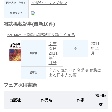
イザヤ・ベンダサン
同一人物（別名）
外部リンク
雑誌掲載記事(最新10件)
>>山本七平雑誌掲載記事を詳しく見る
文芸
2011
春秋
年11
号
2011
月
雑誌名
年11
月号
今こそ読むべき名講演
危機に
記事名
出る日本人の癖
フェア採用書籍
採用回
出版社
作品名
作家
数