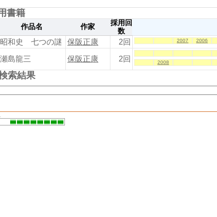
用書籍
文芸春秋2025年11月号
雑誌名
号
採用回
作品名
作家
数
日本の地下水脈
第59回
記事名
昭和史 七つの謎
保阪正康
2回
2007
2006
瀬島龍三
保阪正康
2回
2008
文芸春秋2025年10月号
雑誌名
号
の検索結果
日本の地下水脈
第58回
記事名
ちくま 2025年 9月号
。
雑誌名
号
中江丑吉伝
最終回 ある時代傍観者の軌
記事名
文芸春秋2025年 9月号
雑誌名
号
国家主義的右派政党の不気味な挑戦
記事名
ちくま 2025年 8月号
雑誌名
号