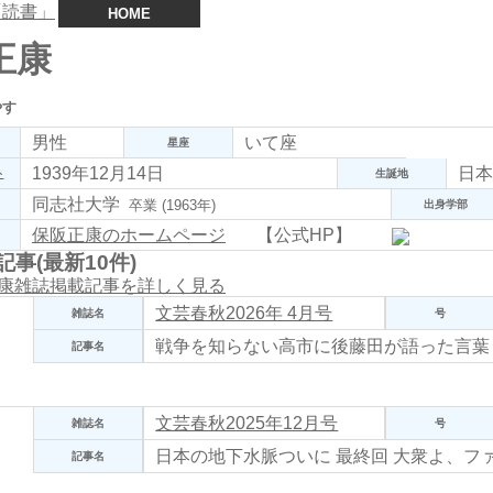
HOME
正康
やす
男性
いて座
星座
1939年12月14日
日本
ト
生誕地
同志社大学
卒業 (1963年)
出身学部
保阪正康のホームページ
【公式HP】
事(最新10件)
正康雑誌掲載記事を詳しく見る
文芸春秋2026年 4月号
雑誌名
号
戦争を知らない高市に後藤田が語った言葉
記事名
文芸春秋2025年12月号
雑誌名
号
日本の地下水脈ついに 最終回
大衆よ、フ
記事名