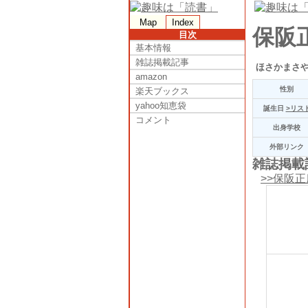
Map
Index
保阪
目次
基本情報
雑誌掲載記事
ほさかまさ
amazon
性別
楽天ブックス
yahoo知恵袋
誕生日
>リス
コメント
出身学校
外部リンク
雑誌掲載記
>>保阪