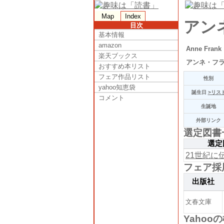
Map
Index
アン
目次
基本情報
amazon
Anne Frank
楽天ブックス
アンネ・フ
おすすめ本リスト
フェア作品リスト
性別
yahoo知恵袋
誕生日
>リス
コメント
生誕地
外部リンク
選定図書
選定
21世紀に
フェア採
出版社
文春文庫
Yahoo