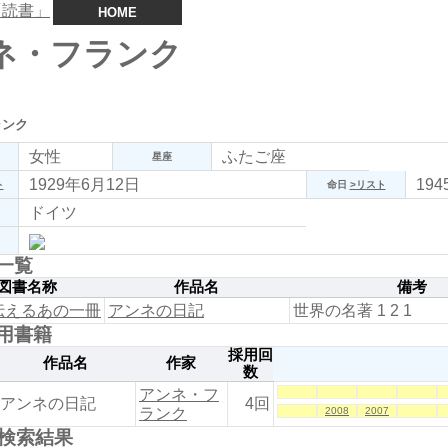
HOME
ネ・フランク
ランク
女性
ふたご座
星座
1929年6月12日
19
ト
命日
>リスト
ドイツ
一覧
図書名称
作品名
備考
伝えるあの一冊
アンネの日記
世界の名著 1 2 1
用書籍
採用回
作品名
作家
数
アンネ・フ
アンネの日記
4回
ランク
2008
2007
の検索結果