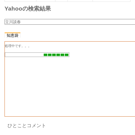
2022
雑誌名
年 1月
Yahooの検索結果
号
100年の100人
立川談志 芸人
記事名
の「持ったが病」
知恵袋
文芸
2018
号
春秋
年1月
処理中です。。。
2018
雑誌名
年 1
月号
この人の月間日記
妻が血まみ
記事名
れになった！
文芸
2015
号
春秋
年2月
2015
雑誌名
年 2月
号
夢
記事名
パピ
2013
ひとことコメント
ルス
年12
号