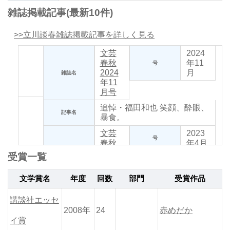
雑誌掲載記事(最新10件)
>>立川談春雑誌掲載記事を詳しく見る
文芸
2024
春秋
年11
号
2024
月
雑誌名
年11
月号
追悼・福田和也
笑顔、酔眼、
記事名
暴食。
文芸
2023
号
春秋
年4月
2023
雑誌名
受賞一覧
年 4月
号
文学賞名
年度
回数
部門
受賞作品
「これからの芝浜」と老いの
記事名
入口
講談社エッセ
2008年
24
赤めだか
文芸
2022
号
イ賞
春秋
年1月