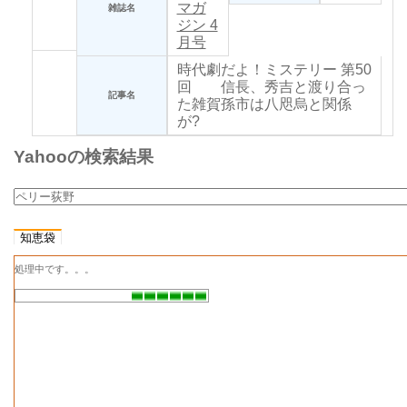
マガ
雑誌名
ジン 4
月号
時代劇だよ！ミステリー
第50
回 信長、秀吉と渡り合っ
記事名
た雑賀孫市は八咫烏と関係
が?
ミス
2026
Yahooの検索結果
号
テリ
年1月
マガ
雑誌名
ジン 1
月号
知恵袋
時代劇だよ！ミステリー
第49
回 失火？ 放火？ 安土
記事名
処理中です。。。
城炎上の謎
波
2025
2025
年10
号
雑誌名
年10
月
月号
「登場人物」に聞いてみ
記事名
た！ 特別記者会見