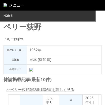
メニュー
HOME
ペリー荻野
ぺりーおぎの
1962年
誕生日
>リスト
日本 (愛知県)
生誕地
外部リンク
雑誌掲載記事(最新10件)
>>ペリー荻野雑誌掲載記事を詳しく見る
ミス
2026
号
テリ
年4月