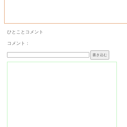
ミス
2025
テリ
年10
号
マガ
月
雑誌名
ジン
10月
ひとことコメント
号
コメント：
時代劇だよ！ミステリー
第48
回 「義」の武将・上杉謙
記事名
信にはなぜ「女性説」がある
のか
ミス
2025
号
テリ
年7月
マガ
雑誌名
ジン7
月号
時代劇だよ！ミステリー
第47
回 伊能忠敬の目的は
記事名
「地図」だけじゃなかった?
ミス
2025
号
テリ
年4月